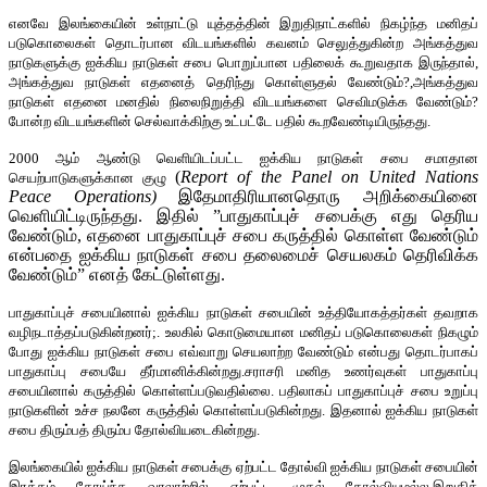
எனவே இலங்கையின் உள்நாட்டு யுத்தத்தின் இறுதிநாட்களில் நிகழ்ந்த மனிதப்
படுகொலைகள் தொடர்பான விடயங்களில் கவனம் செலுத்துகின்ற அங்கத்துவ
நாடுகளுக்கு ஐக்கிய நாடுகள் சபை பொறுப்பான பதிலைக் கூறுவதாக இருந்தால்,
அங்கத்துவ நாடுகள் எதனைத் தெரிந்து கொள்ளுதல் வேண்டும்?,அங்கத்துவ
நாடுகள் எதனை மனதில் நிலைநிறுத்தி விடயங்களை செவிமடுக்க வேண்டும்?
போன்ற விடயங்களின் செல்வாக்கிற்கு உட்பட்டே பதில் கூறவேண்டியிருந்தது.
2000 ஆம் ஆண்டு வெளியிடப்பட்ட ஐக்கிய நாடுகள் சபை சமாதான
(
Report of the Panel on United Nations
செயற்பாடுகளுக்கான குழு
Peace Operations)
இதேமாதிரியானதொரு அறிக்கையினை
வெளியிட்டிருந்தது. இதில் ”பாதுகாப்புச் சபைக்கு எது தெரிய
வேண்டும், எதனை பாதுகாப்புச் சபை கருத்தில் கொள்ள வேண்டும்
என்பதை ஐக்கிய நாடுகள் சபை தலைமைச் செயலகம் தெரிவிக்க
வேண்டும்” எனத் கேட்டுள்ளது.
பாதுகாப்புச் சபையினால் ஐக்கிய நாடுகள் சபையின் உத்தியோகத்தர்கள் தவறாக
வழிநடாத்தப்படுகின்றனர்;. உலகில் கொடுமையான மனிதப் படுகொலைகள் நிகழும்
போது ஐக்கிய நாடுகள் சபை எவ்வாறு செயலாற்ற வேண்டும் என்பது தொடர்பாகப்
பாதுகாப்பு சபையே தீர்மானிக்கின்றது.சராசரி மனித உணர்வுகள் பாதுகாப்பு
சபையினால் கருத்தில் கொள்ளப்படுவதில்லை. பதிலாகப் பாதுகாப்புச் சபை உறுப்பு
நாடுகளின் உச்ச நலனே கருத்தில் கொள்ளப்படுகின்றது. இதனால் ஐக்கிய நாடுகள்
சபை திரும்பத் திரும்ப தோல்வியடைகின்றது.
இலங்கையில் ஐக்கிய நாடுகள் சபைக்கு ஏற்பட்ட தோல்வி ஐக்கிய நாடுகள் சபையின்
இரத்தம் தோய்ந்த வரலாற்றில் ஏற்பட்ட முதல் தோல்வியுமல்ல,இறுதித்