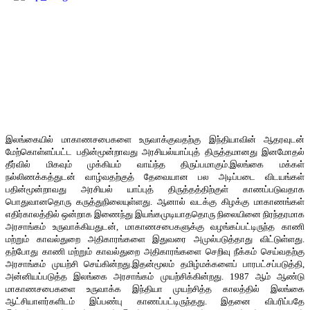
இலங்கையில் மாகாணசபைகளை உருவாக்குவதற்கு இந்தியாவின் ஆதரவுடன்
மேற்கொள்ளப்பட்ட பதின்மூன்றாவது அரசியல்யாப்புத் திருத்தமானது இனமோதல்
தீர்வில் மிகவும் முக்கியம் வாய்ந்த திருப்பமாகும்.இலங்கை மக்கள்
நல்லிணக்கத்துடன் வாழ்வதற்குத் தேவையான பல அடிப்படை விடயங்கள்
பதின்மூன்றாவது அரசியல் யாப்புத் திருத்தத்திற்குள் காணப்படுவதாக
பொதுவானதொரு கருத்துநிலையுள்ளது. ஆனால் வடக்கு கிழக்கு மாகாணங்கள்
எதிர்காலத்தில் ஒன்றாக இணைந்து இயங்கமுடியாததொரு நிலையினை நிரந்தரமாக
அரசாங்கம் உருவாக்கியதுடன், மாகாணசபைகளுக்கு வழங்கப்பட்டிருந்த காணி
மற்றும் காவல்துறை அதிகாரங்களை இதுவரை அமுல்படுத்தாது விட்டுள்ளது.
தற்போது காணி மற்றும் காவல்துறை அதிகாரங்களை செறிவு நீக்கம் செய்வதற்கு
அரசாங்கம் முயற்சி செய்கின்றது.இதன்மூலம் தமிழ்மக்களைப் பாரபட்சப்படுத்தி,
அன்னியப்படுத்த இலங்கை அரசாங்கம் முயற்சிக்கின்றது. 1987 ஆம் ஆண்டு
மாகாணசபைகளை உருவாக்க இந்தியா முயற்சித்த காலத்தில் இலங்கை
ஆட்சியாளர்களிடம் இப்பண்பு காணப்பட்டிருந்தது. இதனை விபரிப்பதே