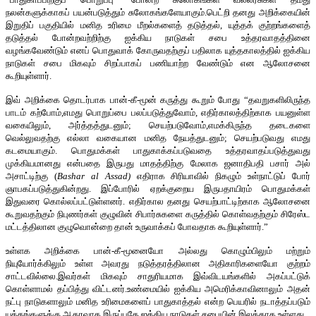
நலன்களுக்காகப் பயன்படுத்தும் சுலோகங்களேயாகும்.பெட்றி தனது அறிக்கையின்
இறுதிப் பகுதியில் மனித உரிமை மீறல்களைத் தடுத்தல், யுத்தக் குற்றங்களைத்
தடுத்தல் போன்றவற்றிற்கு ஐக்கிய நாடுகள் சபை உத்தரவாதத்தினை
வழங்கவேண்டும் எனப் பொதுவாக் கோருவதற்குப் பதிலாக யுத்தகாலத்தில் ஐக்கிய
நாடுகள் சபை மிகவும் சிறப்பாகப் பணியாற்ற வேண்டும் என ஆலோசனை
கூறியுள்ளார்.
இவ் அறிக்கை தொடர்பாக பான்-கீ-மூன் கருத்து கூறும் போது “தவறுகளிலிருந்த
பாடம் கற்போம்,எமது பொறுப்பை பலப்படுத்துவோம், எதிர்காலத்திற்காக பயனுள்ள
வகையிலும், அர்த்தத்துடனும்; செயற்படுவோம்,எமக்கிருந்த தடைகளை
வெல்லுவதற்கு எல்லா வகையான மனித நேயத்துடனும்; செயற்படுவது எமது
கடமையாகும். பொதுமக்கள் பாதுகாக்கப்படுவதை உத்தரவாதப்படுத்துவது
முக்கியமானது என்பதை இருபது மாதத்திற்கு மேலாக ஜனாதிபதி பசார் அல்
அசாட்டிற்கு (
Bashar al Assad)
எதிராக சிரியாவில் நிகழும் உள்நாட்டுப் போர்
ஞாபகப்படுத்துகின்றது. இப்போரில் ஏறக்குறைய இருபதாயிரம் பொதுமக்கள்
இதுவரை கொல்லப்பட்டுள்ளனர். எதிர்கால தனது செயற்பாட்டிற்காக ஆலோசனை
கூறுவதற்கும் நிபுணர்கள் குழுவின் சிபார்சுகளை கருத்தில் கொள்வதற்கும் சிரேஸ்ட
மட்டத்திலான குழுவொன்றை தான் உருவாக்கப் போவதாக கூறியுள்ளார்.”
உள்ளக அறிக்கை பான்-கீ-மூனையோ அல்லது கொழும்பிலும் மற்றும்
நியுயோர்க்கிலும் உள்ள அவரது நடுத்தரத்திலான அதிகாரிகளையோ குற்றம்
சாட்டவில்லை.இவர்கள் மிகவும் சாதுரியமாக இவ்விடயங்களில் அகப்பட்டுக்
கொள்ளாமல் தப்பித்து விட்டனர்.உண்மையில் ஐக்கிய அமெரிக்காவினாலும் அதன்
நட்பு நாடுகளாலும் மனித உரிமைகளைப் பாதுகாத்தல் என்ற பெயரில் நடாத்தப்படும்
யுத்தங்களுக்கு ஆதரவாக இருப்பதே ஐக்கிய நாடுகள் சபையின் இலக்காக உள்ளது.