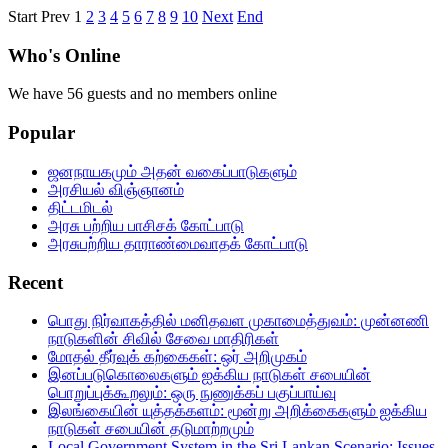
Start
Prev
1
2
3
4
5
6
7
8
9
10
Next
End
Who's Online
We have 56 guests and no members online
Popular
ஜனநாயகமும் அதன் வகைப்பாடுகளும்
அரசியல் விஞ்ஞானம்
திட்டமிடல்
அரசு பற்றிய பாசிசக் கோட்பாடு
அரசுபற்றிய தாராண்மைவாதக் கோட்பாடு
Recent
பொது நிர்வாகத்தில்‌ மனிதவள முகாமைத்துவம்‌: முன்னணி
நாடுகளின்‌ சிவில்‌ சேவை மாதிரிகள்‌
மோதல் தீர்வுக் கற்கைகள்: ஒர் அறிமுகம்
இனப்படுகொலைகளும் ஐக்கிய நாடுகள் சபையின்
பொறுப்புக்கூறலும்: ஒரு நுணுக்கப் பகுப்பாய்வு
இலங்கையின் யுத்தக்களம்: மூன்று அறிக்கைகளும் ஐக்கிய
நாடுகள் சபையின் தடுமாற்றமும்
Local Government System in the Sri Lankan Scenario: Issues