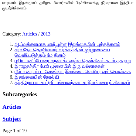
மாறலாம். இதன்மூலம் தமிழக மீனவர்களின் பிரச்சினைக்கு தீர்வுகாண இந்தியா
முயற்சிக்கலாம்.
Category:
Articles
/
2013
ஆய்வுக்களமாக மாறியுள்ள இலங்கையின் யுத்தக்களம்
சர்வதேச தொழிலாளர் வர்க்கத்தின் ஒற்றுமையை
வெளிப்படுத்தும் மே தினம்
புதிய பனிப்போரை உருவாக்கவுள்ள தென்சீனக் கடல் தகராறு
இராஜதந்திர போர் முனையில் இரு வல்லரசுகள்
மீள் வரையப்பட வேண்டிய இலங்கை வெளியுறவுக் கொள்கை
இலங்கையின் தோல்வி
தந்திரோபாய கூட்டுப் பங்காளர்களாக இலங்கையும் சீனாவும்
Subcategories
Articles
Subject
Page 1 of 19