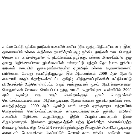
சால்ஸ் பெட்றி ஐக்கிய நாடுகள் சபையில் பணியாற்றிய மூத்த அதிகாரியாவார். இவர்
தலைமையில் உள்ளக அறிக்கை தயாரிக்கும் குழு ஐக்கிய நாடுகள் சபை பொதுச்
செயலாளர் பான்-கீ-மூனினால் நியமிக்கப்பட்டிருந்தது. உள்ளக மீள்மதிப்பீட்டு குழு
தனது அறிக்கையினை இலங்கையின் உள்ளநாட்டு யுத்தம் தொடர்பாக ஐக்கிய
நாடுகள் சபையின் முகவரகங்களிலுள்ள ஏழாயிரம் உள்ளக ஆவணங்களைப்
பரிசீலனை செய்து தயாரித்திருந்தது. இவ் ஆவணங்கள் 2009 ஆம் ஆண்டு
வைகாசி மாதம் தோற்கடிக்கப்பட்ட தமிழீழ விடுதலைப்புலிகளின் கட்டுப்பாட்டு
பிரதேசத்தில் மேற்கொள்ளப்பட்ட ஷெல் தாக்குதல்கள் மூலம் ஆயிரக்கணக்கான
பொதுமக்கள் கொலை செய்யப்பட்டதற்கு சாட்சி கூறுகின்றன. வன்னியில் 2009
ஆம் ஆண்டு தை மாதம் ஷெல்தாக்குதல் மூலம் பொதுமக்கள்
கொல்லப்பட்டமைக்;கான அழிக்கமுடியாத ஆவணங்களை ஐக்கிய நாடுகள் சபை
வைத்திருந்தது. 2009 ஆம் ஆண்டு மாசி மாதம் ஏறக்குறைய ஐந்தாயிரம்
பொதுமக்கள் கொல்லப்பட்டதாகவும் காயமடைந்ததாகவும் ஐக்கிய நாடுகள்
சபையின் அறிக்கை கூறுகின்றது. இதில் பெரும்பாலானவர்கள் இளம்
சிறுவர்களாகும். இலங்கை இராணுவத்தின் யுத்த இலக்கிற்கு உள்ளாகியிருந்த
மிகவும் ஒடுங்கிய சிறு நிலப் பிரதேசத்திற்குள்ளிருந்து இலகுவில் வெளியேறமுடியாது
ஒருலட்சம் பொதுமக்கள் அகப்பட்டுக் கொண்டதாக ஐக்கிய நாடுகள் சபை