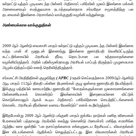
உள்நாட்டு யுத்தம் முடிவடைந்த பின்னர் அதிகாரப் பகிர்வின் மூலம் இலங்கை மக்கள்
அனைவரையும் சமத்துவமாக நடாத்தவுள்ளதாக சர்வதேச சமூகத்திற்கு பல
தடவைகள் இலங்கை அரசாங்கம் வாக்குறுதி வழங்கி வந்துள்ளது.
அண்மைக்கால வாக்குறுதிகள்
2009 ஆம் ஆண்டு வைகாசி மாதம் உள்நாட்டு யுத்தம் முடிவடைந்த பின்னர் இலங்கை
வந்த பான் கீ மூனுடன் இணைந்து இலங்கை ஜனாதிபதி வெளியிட்டிருந்த
கூட்டறிக்கையில் அரசியல் தீர்வு தொடர்பான பல உத்தரவாதங்களை
வழங்கியிருந்தார். அதில் பதின்மூன்றாவது அரசியல் யாப்புத் திருத்தம் முழுமையாக
அமுல்படுத்தப்படும் எனத் தெரிவித்திருந்தார்.
சர்வகட்சி பிரதிநிதிகள் குழுவிற்கு
(
APRC
)
உதவி செய்வதற்காக 2009ஆம் ஆண்டு
ஆடி மாதம் 11ஆம் திகதி பல்லின நிபுணர்கள் குழு ஒன்றை ஜனாதிபதி நியமித்தார்.
இக்குழு மத்தியில் உரையாற்றிய ஜனாதிபதி “மோதல்களுக்கான மூலகாரணங்களை
பின்னணியாகக் கொண்டும் இலங்கையின் இறைமையினை விட்டுக்
கொடுக்காமலும் ஆகக் கூடிய அதிகாரப் பகிர்விற்கான செயற்திட்டங்களைக்
கொண்ட அரசியல் தீர்வினை வரைய வேண்டும்” எனக் கூறியிருந்தார்.
இதேபோன்று 2009 ஆம் ஆண்டு பங்குனி மாதம் ஐக்கிய நாடுகள் மனித உரிமைகள்
பேரவையின் பத்தாவது அமர்வில் கலந்து கொண்டு அமைச்சர் மகிந்த சமரசிங்க
ஆற்றிய உரை ஒன்றில் “பல தசாப்தங்களாக எங்களுடைய தேசியமட்ட விவாதங்கள்
இன விடயங்களால் ஆதிக்கம் செலுத்தப்பட்டது. இன விவகாரங்கள் அரசியல்