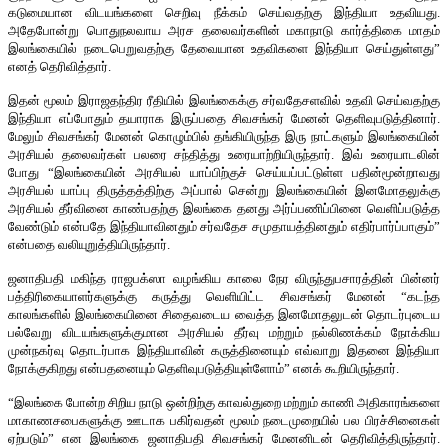
கடுமையான விடயங்களை செறிவு நீக்கம் செய்வதற்கு இந்தியா உதவியது.
அதேபோன்று பொதுநலவாய அரச தலைவர்களின் மகாநாடு கார்த்திகை மாதம்
இலங்கையில் நடைபெறுவதற்கு தேவையான உதவிகளை இந்தியா செய்துள்ளது”
எனத் தெரிவித்தார்.
இதன் மூலம் இராஜதந்திர ரீதியில் இலங்கைக்கு சர்வதேசளவில் உதவி செய்வதற்கு
இந்தியா எப்போதும் தயாராக இருப்பதை சிவசங்கர் மேனன் தெளிவுபடுத்தினார்.
மேலும் சிவசங்கர் மேனன் கொழும்பில் தங்கியிருந்த இரு நாட்களும் இலங்கையின்
அரசியல் தலைவர்கள் பலரை சந்தித்து உரையாற்றியிருந்தார். இவ் உரையாடலின்
போது “இலங்கையின் அரசியல் யாப்பிற்குச் செய்யப்பட்டுள்ள பதின்மூன்றாவது
அரசியல் யாப்பு திருத்தத்திற்கு அப்பால் சென்று இலங்கையின் இனமோதலுக்கு
அரசியல் தீர்வினை காண்பதற்கு இலங்கை தனது அர்ப்பணிப்பினை வெளிப்படுத்த
வேண்டும் என்பதே இந்தியாவினதும் சர்வதேச சமுதாயத்தினதும் எதிர்பார்ப்பாகும்”
என்பதை வலியுறுத்தியிருந்தார்.
ஜனாதிபதி மகிந்த ராஜபக்ஸா வழங்கிய காலை நேர விருந்துபசாரத்தின் பின்னர்
பத்திரிகையாளர்களுக்கு கருத்து வெளியிட்ட சிவசங்கர் மேனன் “கடந்த
காலங்களில் இலங்கையினை சிதைவடைய வைத்த இனமோதலுடன் தொடர்புடைய
பல்வேறு விடயங்களுக்குமான அரசியல் தீர்வு மற்றும் நல்லிணக்கம் நோக்கிய
முன்நகர்வு தொடர்பாக இந்தியாவின் கருத்தினையும் எவ்வாறு இதனை இந்தியா
நோக்குகிறது என்பதனையும் தெளிவுபடுத்தியுள்ளோம்” எனக் கூறியிருந்தார்.
“இலங்கை போன்ற சிறிய நாடு ஒன்றிற்கு காவல்துறை மற்றும் காணி அதிகாரங்களை
மாகாணசபைகளுக்கு ஊடாக பகிர்வதன் மூலம் நடைமுறையில் பல பிரச்சினைகள்
ஏற்படும்” என இலங்கை ஜனாதிபதி சிவசங்கர் மேனனிடன் தெரிவித்திருந்தார்.