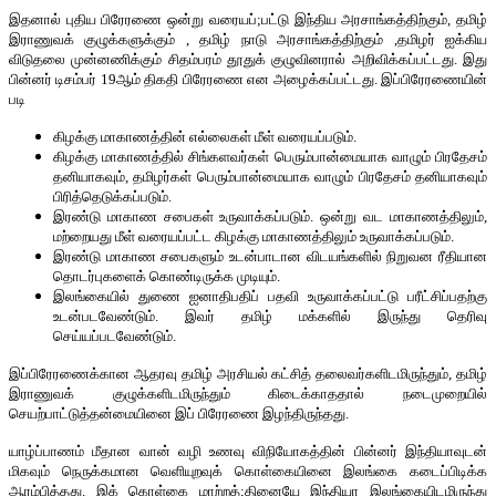
இதனால் புதிய பிரேரணை ஒன்று வரையப்;பட்டு இந்திய அரசாங்கத்திற்கும், தமிழ்
இராணுவக் குழுக்களுக்கும் , தமிழ் நாடு அரசாங்கத்திற்கும் ,தமிழர் ஐக்கிய
விடுதலை முன்னணிக்கும் சிதம்பரம் தூதுக் குழுவினரால் அறிவிக்கப்பட்டது. இது
பின்னர் டிசம்பர் 19ஆம் திகதி பிரேரணை என அழைக்கப்பட்டது. இப்பிரேரணையின்
படி
கிழக்கு மாகாணத்தின் எல்லைகள் மீள் வரையப்படும்.
கிழக்கு மாகாணத்தில் சிங்களவர்கள் பெரும்பான்மையாக வாழும் பிரதேசம்
தனியாகவும், தமிழர்கள் பெரும்பான்மையாக வாழும் பிரதேசம் தனியாகவும்
பிரித்தெடுக்கப்படும்.
இரண்டு மாகாண சபைகள் உருவாக்கப்படும். ஒன்று வட மாகாணத்திலும்,
மற்றையது மீள் வரையப்பட்ட கிழக்கு மாகாணத்திலும் உருவாக்கப்படும்.
இரண்டு மாகாண சபைகளும் உடன்பாடான விடயங்களில் நிறுவன ரீதியான
தொடர்புகளைக் கொண்டிருக்க முடியும்.
இலங்கையில் துணை ஐனாதிபதிப் பதவி உருவாக்கப்பட்டு பரீட்சிப்பதற்கு
உடன்படவேண்டும். இவர் தமிழ் மக்களில் இருந்து தெரிவு
செய்யப்படவேண்டும்.
இப்பிரேரணைக்கான ஆதரவு தமிழ் அரசியல் கட்சித் தலைவர்களிடமிருந்தும், தமிழ்
இராணுவக் குழுக்களிடமிருந்தும் கிடைக்காததால் நடைமுறையில்
செயற்பாட்டுத்தன்மையினை இப் பிரேரணை இழந்திருந்தது.
யாழ்ப்பாணம் மீதான வான் வழி உணவு விநியோகத்தின் பின்னர் இந்தியாவுடன்
மிகவும் நெருக்கமான வெளியுறவுக் கொள்கையினை இலங்கை கடைப்பிடிக்க
ஆரம்பித்தது. இக் கொள்கை மாற்றத்;தினையே இந்தியா இலங்கையிடமிருந்து