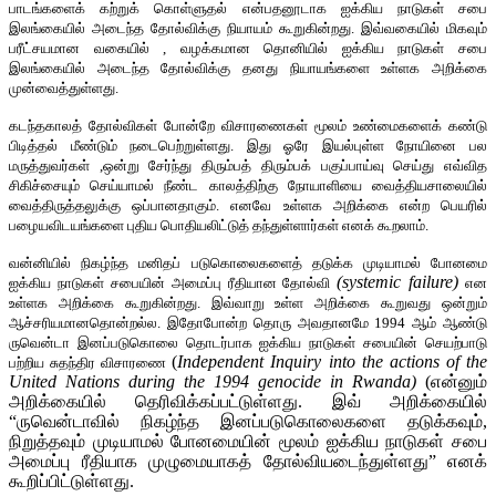
பாடங்களைக் கற்றுக் கொள்ளுதல் என்பதனூடாக ஐக்கிய நாடுகள் சபை
இலங்கையில் அடைந்த தோல்விக்கு நியாயம் கூறுகின்றது. இவ்வகையில் மிகவும்
பரீட்சயமான வகையில் , வழக்கமான தொனியில் ஐக்கிய நாடுகள் சபை
இலங்கையில் அடைந்த தோல்விக்கு தனது நியாயங்களை உள்ளக அறிக்கை
முன்வைத்துள்ளது.
கடந்தகாலத் தோல்விகள் போன்றே விசாரணைகள் மூலம் உண்மைகளைக் கண்டு
பிடித்தல் மீண்டும் நடைபெற்றுள்ளது. இது ஓரே இயல்புள்ள நோயினை பல
மருத்துவர்கள் ,ஒன்று சேர்ந்து திரும்பத் திரும்பக் பகுப்பாய்வு செய்து எவ்வித
சிகிச்சையும் செய்யாமல் நீண்ட காலத்திற்கு நோயாளியை வைத்தியசாலையில்
வைத்திருத்தலுக்கு ஒப்பானதாகும். எனவே உள்ளக அறிக்கை என்ற பெயரில்
பழையவிடயங்களை புதிய பொதியலிட்டுத் தந்துள்ளார்கள் எனக் கூறலாம்.
வன்னியில் நிகழ்ந்த மனிதப் படுகொலைகளைத் தடுக்க முடியாமல் போனமை
(systemic failure)
ஐக்கிய நாடுகள் சபையின் அமைப்பு ரீதியான தோல்வி
என
உள்ளக அறிக்கை கூறுகின்றது. இவ்வாறு உள்ள அறிக்கை கூறுவது ஒன்றும்
ஆச்சரியமானதொன்றல்ல. இதோபோன்ற தொரு அவதானமே 1994 ஆம் ஆண்டு
ருவென்டா இனப்படுகொலை தொடர்பாக ஐக்கிய நாடுகள் சபையின் செயற்பாடு
(
Independent Inquiry into the actions of the
பற்றிய சுதந்திர விசாரணை
United Nations during the 1994 genocide in Rwanda)
(என்னும்
அறிக்கையில் தெரிவிக்கப்பட்டுள்ளது. இவ் அறிக்கையில்
“ருவென்டாவில் நிகழ்ந்த இனப்படுகொலைகளை தடுக்கவும்,
நிறுத்தவும் முடியாமல் போனமையின் மூலம் ஐக்கிய நாடுகள் சபை
அமைப்பு ரீதியாக முழுமையாகத் தோல்வியடைந்துள்ளது” எனக்
கூறிப்பிட்டுள்ளது.