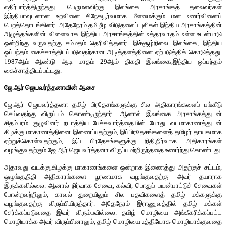
எதிர்பார்த்திருந்தது. பெருமளவிற்கு இலங்கை அரசாங்கத் தலைவர்கள்
இந்தியாவுடனான உறவினை சிநேகபூர்வமாக மீளமைக்கும் மன உணர்வினைப்
பெறத்தொடங்கினர். அதேநேரம் தமிழீழ விடுதலைப் புலிகள் இந்திய அரசாங்கத்தின்
அழுத்தங்களின் விளைவாக இந்திய அரசாங்கத்தின் உத்தரவாதம் உள்ள உடன்பாடு
ஒன்றிற்கு வருவதற்கு சம்மதம் தெரிவித்தனர். இச்சூழ்நிலை இலங்கை, இந்திய
ஒப்பந்தம் கைச்சாத்திடப்படுவதற்கான அடித்தளத்தினை ஏற்படுத்திக் கொடுத்தது.
1987ஆம் ஆண்டு ஆடி மாதம் 29ஆம் திகதி இலங்கை,இந்திய ஒப்பந்தம்
கைச்சாத்திடப்பட்டது.
ஜே.ஆர் ஜெயவர்த்தனாவின் ஆசை
ஜே.ஆர் ஜெயவர்த்தனா தமிழ் பிரதேசங்களுக்கு சில அதிகாரங்களைப் பங்கீடு
செய்வதற்கு விருப்பம் கொண்டிருந்தார். ஆனால் இலங்கை அரசாங்கத்துடன்
சிதம்பரம் குழுவினர் நடாத்திய பேச்சுவார்த்தையின் போது வடமாகாணத்துடன்
கிழக்கு மாகாணத்தினை இணைப்பதற்கும், இப்பிரதேசங்களைத் தமிழர் தாயகமாக
ஏற்றுக்கொள்வதற்கும், இப் பிரதேசங்களுக்கு நிதி,நிர்வாக அதிகாரங்கள்
வழங்குவதற்கும் ஜே.ஆர் ஜெயவர்த்தனா விருப்பமற்றிருந்ததை உணர்ந்து கொண்டது.
அதாவது வடக்கு,கிழக்கு மாகாணங்களை ஒன்றாக இணைத்து அதற்குச் சட்டம்,
ஒழுங்கு,நிதி அதிகாரங்களை பூரணமாக வழங்குவதற்கு அவர் தயாராக
இருக்கவில்லை. ஆனால் நிர்வாக சேவை, கல்வி, பொதுப் பயன்பாட்டுச் சேவைகள்
போன்றவற்றிலும், காவல் துறையிலும் சில பதவிகளைத் தமிழ் மக்களுக்கு
வழங்குவதற்கு விரும்பியிருந்தார். அதேநேரம் இராணுவத்தில் தமிழ் மக்கள்
சேர்க்கப்படுவதை இவர் விரும்பவில்லை. தமிழ் மொழியை அங்கீகரிக்கப்பட்ட
மொழியாக்க அவர் விரும்பினாலும், தமிழ் மொழியை உத்தியோக மொழியாக்குவதை