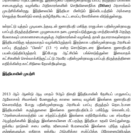
அரசாங்கம் ஈடுபட்டுள்ளது. இதன்மூலம் பதின்மூன்றாவது யாப்பு திருத்தம் மாகாண
சபைகளுக்கு வழங்கிய அதிகாரங்களின் செறிவினைநீக்க
(Dilute)
அரசாங்கம்
முயற்சிக்கின்றது. இந்நிலையில் இந்தியா மீண்டும் இவ்விடயத்தில் அக்கறை
செலுத்த வேண்டும் எனத் தமிழ்தேசிய கூட்டமைப்பு கோரிக்கை விடுத்துள்ளது.
உள்நாட்டு யுத்தம் முடிவடைந்தவுடன் ஜனாதிபதி மகிந்த ராஜபக்ஸ பதின்மூன்றாவது
யாப்புத் திருத்தத்தினை முழுமையாக நடைமுறைப்படுத்துவது மாத்திரமன்றி அதற்கு
மேலாகவும் மாகாணசபைகளுக்கு அதிகாரங்கள் வழங்கத் தான் தயாராகவுள்ளதாக
இந்தியாவிற்கு உத்தரவாதம் வழங்கியிருந்தார். இதற்காக பதின்மூன்றாவது அரசியல்
யாப்பு திருத்தம் “பிளஸ்” (13 +) என்ற சொற்றொடரை இலங்கை ஜனாதிபதி
பயன்படுத்தியிருந்தார். இப்போது ஆட்சியில் பங்கெடுத்துள்ள இனவாதக்
கட்சிகளின் செல்வாக்கிற்குட்பட்டு அவரே பதின்மூன்றாவது யாப்புத் திருத்தத்தினை
எதிர்க்கின்ற காட்சிநிலை தோன்றியுள்ளது.
இந்தியாவின் முயற்சி
2013 ஆம் ஆண்டு ஆடி மாதம் 9ஆம் திகதி இந்தியாவின் தேசியப் பாதுகாப்பு
ஆலோசகர் சிவசங்கர் மேனனுக்கு காலை உணவு வழங்கி இலங்கை ஜனாதிபதி
கௌரவித்த போது பதின்மூன்றாவது அரசியல் யாப்பு திருத்தம் தொடர்பான
இந்தியாவின் கருத்துகளை இலங்கை ஜனாதிபதியிடம் பகிர்ந்து கொண்டார்.
“அண்மைக்காலத்தில் பல சந்தர்ப்பத்தில் இலங்கை எதிர்நோக்கிய பல சர்வதேச
அழுத்தங்களில் இருந்து இலங்கையினை மீட்பதற்கு இந்தியா உதவி செய்துள்ளது.
ஐக்கிய நாடுகள் சபை மனித உரிமைகள் பேரவையில் இலங்கை புரிந்த யுத்தக்
குற்றங்களுக்கு எதிராக ஐக்கிய அமெரிக்கா சமர்ப்பித்த பிரேரனையிலிருந்த