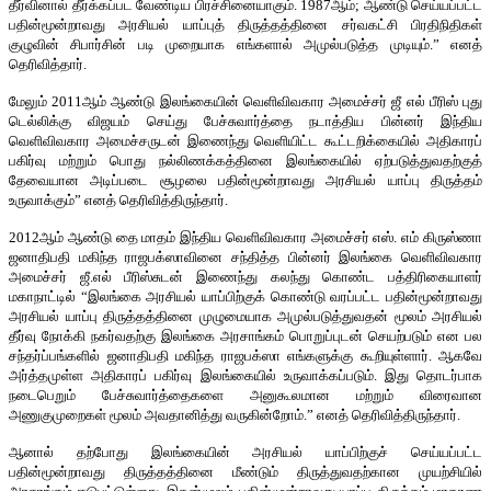
தீர்வினால் தீர்க்கப்பட வேண்டிய பிரச்சினையாகும். 1987ஆம்; ஆண்டு செய்யப்பட்ட
பதின்மூன்றாவது அரசியல் யாப்புத் திருத்தத்தினை சர்வகட்சி பிரதிநிதிகள்
குழுவின் சிபார்சின் படி முறையாக எங்களால் அமுல்படுத்த முடியும்.” எனத்
தெரிவித்தார்.
மேலும் 2011ஆம் ஆண்டு இலங்கையின் வெளிவிவகார அமைச்சர் ஜீ எல் பீரிஸ் புது
டெல்லிக்கு விஜயம் செய்து பேச்சுவார்த்தை நடாத்திய பின்னர் இந்திய
வெளிவிவகார அமைச்சருடன் இணைந்து வெளியிட்ட கூட்டறிக்கையில் அதிகாரப்
பகிர்வு மற்றும் பொது நல்லிணக்கத்தினை இலங்கையில் ஏற்படுத்துவதற்குத்
தேவையான அடிப்படை சூழலை பதின்மூன்றாவது அரசியல் யாப்பு திருத்தம்
உருவாக்கும்” எனத் தெரிவித்திருந்தார்.
2012ஆம் ஆண்டு தை மாதம் இந்திய வெளிவிவகார அமைச்சர் எஸ். எம் கிருஸ்ணா
ஜனாதிபதி மகிந்த ராஜபக்ஸாவினை சந்தித்த பின்னர் இலங்கை வெளிவிவகார
அமைச்சர் ஜீ.எல் பீரிஸ்சுடன் இணைந்து கலந்து கொண்ட பத்திரிகையாளர்
மகாநாட்டில் “இலங்கை அரசியல் யாப்பிற்குக் கொண்டு வரப்பட்ட பதின்மூன்றாவது
அரசியல் யாப்பு திருத்தத்தினை முழுமையாக அமுல்படுத்துவதன் மூலம் அரசியல்
தீர்வு நோக்கி நகர்வதற்கு இலங்கை அரசாங்கம் பொறுப்புடன் செயற்படும் என பல
சந்தர்ப்பங்களில் ஜனாதிபதி மகிந்த ராஜபக்ஸா எங்களுக்கு கூறியுள்ளார். ஆகவே
அர்த்தமுள்ள அதிகாரப் பகிர்வு இலங்கையில் உருவாக்கப்படும். இது தொடர்பாக
நடைபெறும் பேச்சுவார்த்தைகளை அனுகூலமான மற்றும் விரைவான
அணுகுமுறைகள் மூலம் அவதானித்து வருகின்றோம்.” எனத் தெரிவித்திருந்தார்.
ஆனால் தற்போது இலங்கையின் அரசியல் யாப்பிற்குச் செய்யப்பட்ட
பதின்மூன்றாவது திருத்தத்தினை மீண்டும் திருத்துவதற்கான முயற்சியில்