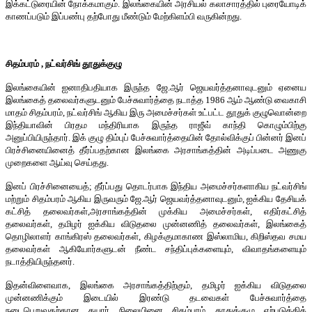
இக்கட்டுரையின் நோக்கமாகும். இலங்கையின் அரசியல் கலாசாரத்தில் புரையோடிக்
காணப்படும் இப்பண்பு தற்போது மீண்டும் மேற்கிளம்பி வருகின்றது.
சிதம்பரம்
,
நட்வர்சிங் தூதுக்குழு
இலங்கையின் ஐனாதிபதியாக இருந்த ஜே.ஆர் ஜெயவர்த்தனாவுடனும் ஏனைய
இலங்கைத் தலைவர்களுடனும் பேச்சுவார்த்தை நடாத்த 1986 ஆம் ஆண்டு வைகாசி
மாதம் சிதம்பரம், நட்வர்சிங் ஆகிய இரு அமைச்சர்கள் உட்பட்ட தூதுக் குழுவொன்றை
இந்தியாவின் பிரதம மந்திரியாக இருந்த ராஜீவ் காந்தி கொழும்பிற்கு
அனுப்பியிருந்தார். இக் குழு திம்புப் பேச்சுவார்த்தையின் தோல்விக்குப் பின்னர் இனப்
பிரச்சினையினைத் தீர்ப்பதற்கான இலங்கை அரசாங்கத்தின் அடிப்படை அணுகு
முறைகளை ஆய்வு செய்தது.
இனப் பிரச்சினையைத்; தீர்ப்பது தொடர்பாக இந்திய அமைச்சர்களாகிய நட்வர்சிங்
மற்றும் சிதம்பரம் ஆகிய இருவரும் ஜே.ஆர் ஜெயவர்த்தனாவுடனும், ஐக்கிய தேசியக்
கட்சித் தலைவர்கள்,அரசாங்கத்தின் முக்கிய அமைச்சர்கள், எதிர்கட்சித்
தலைவர்கள், தமிழர் ஐக்கிய விடுதலை முன்னணித் தலைவர்கள், இலங்கைத்
தொழிலாளர் காங்கிரஸ் தலைவர்கள், கிழக்குமாகாண இஸ்லாமிய, கிறிஸ்தவ சமய
தலைவர்கள் ஆகியோர்களுடன் நீண்ட சந்திப்புக்களையும், விவாதங்களையும்
நடாத்தியிருந்தனர்.
இதன்விளைவாக, இலங்கை அரசாங்கத்திற்கும், தமிழர் ஐக்கிய விடுதலை
முன்னணிக்கும் இடையில் இரண்டு தடவைகள் பேச்சுவார்த்தை
நடைபெறுவதற்கான தயார் நிலையினை சிதம்பரம் தூதுக்குழு ஏற்படுத்திக்