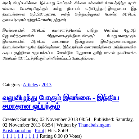
அவர் விரும்பவில்லை. இவ்வாறு செய்தால் சிங்கள மக்களின் கோபத்திற்கு தான்
உள்ளாக வேண்டியிருக்கும் என்று நியாயம் கூறியிருந்தார்.இவருடைய இந்
நியாயங்களை ஆர்.பிரேமதாசா, லலித் அத்துலத்முதலி போன்ற அரசியல்
தலைவர்களும் ஏற்றுக்கொண்டிருந்தனர்.
இலங்கையின் அரசியல் கலாசாரத்தினைப் புரிந்து கொள்ள ஜே.ஆர்
ஜெயவர்த்தனாவின் சிந்தனைகளும்,நியாயங்களும் போதுமானதாகும்.
இலங்கையின் அரசியல் கலாசாரம் இன்றுவரை இச்சிந்தனைகளாலும்,
நியாயங்களினாலுமே நிரம்பியுள்ளன. இவ்வரசியல் கலாசாரத்தினை மாற்றியமைக்க
கூடிய சூழ்நிலை உருவாக்கப்பட வேண்டும். அதுவரை தமிழ் மக்கள் நல்லிணக்க
அரசியல் நீரோட்டத்திற்குள் உள்ளீர்க்கப்படப் போவதில்லை.
Category:
Articles
/
2013
வலுவிழந்து போகும் இலங்கை - இந்திய
சமாதான ஒப்பந்தம்
Created: Saturday, 02 November 2013 08:54
|
Published: Saturday,
02 November 2013 08:54
|
Written by
Thanabalsingam
Krishnamohan
|
Print
| Hits: 8569
1
1
1
1
1
1
1
1
1
1
Rating 0.00 (0 Votes)