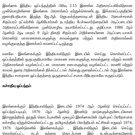
இலங்கை இந்திய ஒப்பந்தத்தின் பிரிவு 2.15 இணங்க அதிகாரப்பகிர்விற்கான
முன்மொழிவினை இலங்கை அரசாங்கம் ஏற்றுக்கொண்டது. இக்காலப்பகுதியில்
ஜனாதிபதியாக இருந்த ஜே.ஆர். ஜெயவர்த்தனாவுடன் இந்திய அமைச்சரகள்
சிதம்பரம் நட்வர்சிங் ஆகியோர்கள் நடாத்திய பேச்சுவார்த்தையின் அடிப்படையில்
அதிகாரப்பகிர்விற்கான முன்மொழிவு தயாரிக்கப்பட்டது. குறிப்பாக 1986 ஆம்
ஆண்டு ஆடி மாதம் 9 ஆம் திகதி சிதம்பரம் அறிக்கையினை அடிப்படையாகக்
கொண்டு மாகாணசபைகளுக்கு காவல்துறை மற்றும் காணி அதிகாரங்கள்
வழங்குவதற்கு இணக்கம் காணப்பட்டிருந்தது.
எனவே இலங்கைக்கும் இந்தியாவிற்கும் இடையில் செய்து கொள்ளப்பட்ட
ஒப்பந்தத்தின் ஒருபகுதியாகவே மாகாண சபைகளுக்கு காவல்துறை மற்றும் காணி
அதிகாரங்கள் வழங்கப்பட்டன. மாகாண சபைகளுக்கு வழங்கப்பட்ட காணி மற்றும்
காவல் துறை அதிகாரங்கள் நீக்கப்பட்டால் அல்லது குறைக்கப்பட்டால் அது இலங்கை
இந்திய சமாதான ஒப்பந்தத்தை ஒருதலைப்பட்சமாக மீறியதாகவே கருதப்படும்.
கச்சதீவு ஒப்பந்தம்
இலங்கைக்கும் இந்தியாவிற்கும் இடையில் 1974 ஆம் ஆண்டு செய்யப்பட்ட
ஒப்பந்தப்படியும், 1976 ஆம் ஆண்டு இரண்டு நாடுகளுக்குமிடையிலான
இராஜதந்திரத் தூதுத் தொடர்புகளின் மூலமும் இலங்கையின் ஆள்புலப் பிரதேசமாக
கச்சதீவு ஏற்றுக்கொள்ளப்பட்டது. தமிழகத்தின் பிராந்தியக் கட்சிகள் எதுவும் 1974,
1976 ஆண்டுகளில் இலங்கைக்கும் , இந்தியாவிற்கும் இடையில் செய்து
கொள்ளப்பட்ட கடல் எல்லை தொடர்பான இவ் உடன்படிக்கையினால்