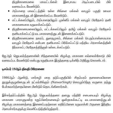
திருகோணமலை மாவட்டங்கள் இன,சமய அடிப்படையில் மீள்
வரையப்படவேண்டும்.
அம்பாறை மாவட்டத்தில் உள்ள சிங்கள மக்கள் வாழும் பகுதி ஊவா
மாகாணத்துடன் இணைக்கப்படவேண்டும்.
மட்டக்களப்பிலும், அம்பாறையிலும் முஸ்லீம் மக்கள் வாழும் பிரதேசம் தனி
மாகாணமாக உருவாக்கப்படும்.
திருகோணமலையிலும், மட்டக்களப்பிலும் தமிழ் மக்கள் வாழும் பிரதேசம்
தனியாக்கப்பட்டு வடமாகாணத்துடன் இணைக்கப்படும்.
திருகோணமலை நகரம், துறைமுகம், சிங்கள மக்கள் பெரும்பான்மையாக
வாழும் பிரதேசம் என்பன தனியாகப் பிரிக்கப்பட்டு மத்திய அரசாங்கத்தின்
நிர்வாகப்; பிரதேசத்திற்குள் உள்ளடக்கப்படும்.
ஜே.ஆர் ஜெயவர்த்தனாவின் சிந்தனையில் கிழக்கு மாகாண எல்லைக்கோடு மீள்
வரையப்படவேண்டும் என்பது உறுதியாக இருந்ததை டிக்ஸிற் அறிந்து கொண்டார்.
டிசம்பர் 19ஆம் திகதி பிரேரணை
1986ஆம் ஆண்டு, மார்கழி மாத நடுப்பகுதியில் சிதம்பரம் தலைமையிலான
தூதுக்குழுவினருடன் நட்வர்சிங்கும்
(NatwarSingh)
கொழும்பிற்கு வருகை தந்து
பேச்சுவார்த்தையினை மீண்டும் தொடங்கினார்கள்.
இச்சந்தர்ப்பத்தில் ஜே.ஆர் ஜெயவர்த்தனா தனது மந்திரி சபையையும் கிழக்கு
மாகாண பாராளுமன்ற உறுப்பினர்களையும் ஒன்றாகக்கூட்டி வடமாகாணத்துடன்
கிழக்கு மாகாணத்தை இணைப்பதற்கான எதிர்ப்பினை உருவாக்கி அதனை இந்திய
அமைச்சர்களுக்கு வெளிப்படுத்தியிருந்தார்.