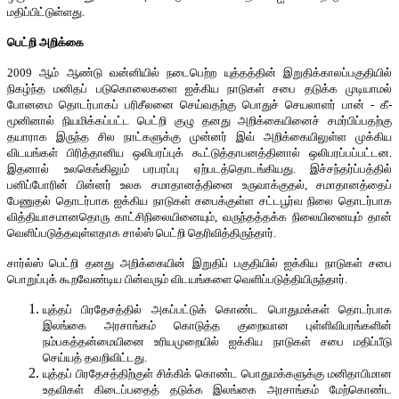
மதிப்பிட்டுள்ளது.
பெட்றி அறிக்கை
2009 ஆம் ஆண்டு வன்னியில் நடைபெற்ற யுத்தத்தின் இறுதிக்காலப்பகுதியில்
நிகழ்ந்த மனிதப் படுகொலைகளை ஐக்கிய நாடுகள் சபை தடுக்க முடியாமல்
போனமை தொடர்பாகப் பரிசீலனை செய்வதற்கு பொதுச் செயலாளர் பான் - கீ-
மூனினால் நியமிக்கப்பட்ட பெட்றி குழு தனது அறிக்கையினைச் சமர்பிப்பதற்கு
தயாராக இருந்த சில நாட்களுக்கு முன்னர் இவ் அறிக்கையிலுள்ள முக்கிய
விடயங்கள் பிரித்தானிய ஒலிபரப்புக் கூட்டுத்தாபனத்தினால் ஒலிபரப்பப்பட்டன.
இதனால் உலகெங்கிலும் பரபரப்பு ஏற்படத்தொடங்கியது. இச்சந்தர்ப்பத்தில்
பனிப்போரின் பின்னர் உலக சமாதானத்தினை உருவாக்குதல், சமாதானத்தைப்
பேணுதல் தொடர்பாக ஐக்கிய நாடுகள் சபைக்குள்ள சட்டபூர்வ நிலை தொடர்பாக
வித்தியாசமானதொரு காட்சிநிலையினையும், வருந்தத்தக்க நிலையினையும் தான்
வெளிப்படுத்தவுள்ளதாக சால்ஸ் பெட்றி தெரிவித்திருந்தார்.
சார்ல்ஸ் பெட்றி தனது அறிக்கையின் இறுதிப் பகுதியில் ஐக்கிய நாடுகள் சபை
பொறுப்புக் கூறவேண்டிய பின்வரும் விடயங்களை வெளிப்படுத்தியிருந்தார்.
யுத்தப் பிரதேசத்தில் அகப்பட்டுக் கொண்ட பொதுமக்கள் தொடர்பாக
இலங்கை அரசாங்கம் கொடுத்த குறைவான புள்ளிவிபரங்களின்
நம்பகத்தன்மையினை உரியமுறையில் ஐக்கிய நாடுகள் சபை மதிப்பீடு
செய்யத் தவறிவிட்டது.
யுத்தப் பிரதேசத்திற்குள் சிக்கிக் கொண்ட பொதுமக்களுக்கு மனிதாபிமான
உதவிகள் கிடைப்பதைத் தடுக்க இலங்கை அரசாங்கம் மேற்கொண்ட