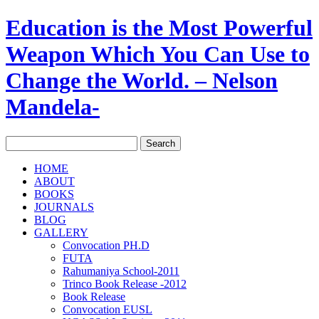
Education is the Most Powerful
Weapon Which You Can Use to
Change the World. – Nelson
Mandela-
HOME
ABOUT
BOOKS
JOURNALS
BLOG
GALLERY
Convocation PH.D
FUTA
Rahumaniya School-2011
Trinco Book Release -2012
Book Release
Convocation EUSL