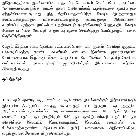
இதேகருத்தினை இலங்கையின் பாதுகாப்பு செயலாளர் கோட்டாபேய ராஜபக்ஸா
“மாகாணசபைகளுக்கு காவல் துறை அதிகாரங்கள் வழங்குவதை ஒருபோதும்
ஏற்றுக்கொள்ளமுடியாது. இது தேசியபாதுகாப்பிற்கு மிகவும் ஆபத்தானதும்
சவால்மிக்கதுமாகும். மாகாணசபைகளுக்கு காவல்துறை அதிகாரங்கள்
வழங்கப்பட்டிருந்தால் நாட்டில் சட்டத்தினையும் ஒழுங்கினையும் பேணுவதில் மிகவும்
சிக்கலான நிலை தோன்றி பாதுகாப்பு முறை செயலிழந்து போயிருக்கும்” எனத்
தெரிவித்திருந்தார்.
மேலும் இந்தியா தமிழ் தேசியக் கூட்டமைப்பினரை பாராளுமன்ற தெரிவுக் குழுவில்
பங்கெடுப்பதற்கு தூண்ட வேண்டும் என்பதே இலங்கை ஜனாதிபதியின்
கோரிக்கையாக இருந்தது. இதன் பெறு பேறாகவே அண்மையில் தமிழ் தேசியக்
கூட்டமைப்பின் தலைவருக்கும் ஜனாதிபதிக்கும் இடையிலான சந்திப்பு
அமைந்திருந்தது.
ஒப்பந்தமீறல்
1987 ஆம் ஆண்டு ஆடி மாதம் 29 ஆம் திகதி இலங்கைக்கும் இந்தியாவிற்கும்
இடையில் கொழும்பில் வைத்து கைச்சாத்திடப்பட்ட இருதரப்பு ஒப்பந்தத்தின்
அடிப்படையில் உருவாக்கப்பட்டதே மாகாணசபைகளாகும். 1986 ஆம் ஆண்டு
வைகாசி மாதம் 4ஆம் திகதிக்கும் 1986 ஆம் ஆண்டு மார்கழி மாதம் 19 ஆம்
திகதிக்கும் இடையில் இருநாடுகளுக்கும் இடையில் நடைபெற்ற பல
பேச்சுவார்த்தைகளின் அடிப்படையில் தமிழ் மக்களுக்கு அதிகாரப்பகிர்வு
வழங்குவதை இலங்கை ஏற்றுக்கொண்டது.