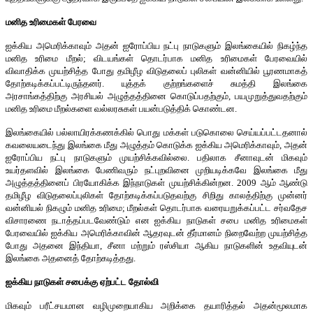
மனித உரிமைகள் பேரவை
ஐக்கிய அமெரிக்காவும் அதன் ஐரோப்பிய நட்பு நாடுகளும் இலங்கையில் நிகழ்ந்த
மனித உரிமை மீறல்; விடயங்கள் தொடர்பாக மனித உரிமைகள் பேரவையில்
விவாதிக்க முயற்சித்த போது தமிழீழ விடுதலைப் புலிகள் வன்னியில் பூரணமாகத்
தோற்கடிக்கப்பட்டிருந்தனர். யுத்தக் குற்றங்களைச் சுமத்தி இலங்கை
அரசாங்கத்திற்கு அரசியல் அழுத்தத்தினை கொடுப்பதற்கும், பயமுறுத்துவதற்கும்
மனித உரிமை மீறல்களை வல்லரசுகள் பயன்படுத்திக் கொண்டன.
இலங்கையில் பல்லாயிரக்கணக்கில் பொது மக்கள் படுகொலை செய்யப்பட்டதனால்
கவலையடைந்து இலங்கை மீது அழுத்தம் கொடுக்க ஐக்கிய அமெரிக்காவும், அதன்
ஐரோப்பிய நட்பு நாடுகளும் முயற்சிக்கவில்லை. பதிலாக சீனாவுடன் மிகவும்
உயர்தளவில் இலங்கை பேணிவரும் நட்புறவினை முறியடிக்கவே இலங்கை மீது
அழுத்தத்தினைப் பிரயோகிக்க இந்நாடுகள் முயற்சிக்கின்றன. 2009 ஆம் ஆண்டு
தமிழீழ விடுதலைப்புலிகள் தோற்கடிக்கப்படுதவற்கு சிறிது காலத்திற்கு முன்னர்
வன்னியல் நிகழும் மனித உரிமை; மீறல்கள் தொடர்பாக வரையறுக்கப்பட்ட சர்வதேச
விசாரணை நடாத்தப்படவேண்டும் என ஐக்கிய நாடுகள் சபை மனித உரிமைகள்
பேரவையில் ஐக்கிய அமெரிக்காவின் ஆதரவுடன் தீர்மானம் நிறைவேற்ற முயற்சித்த
போது அதனை இந்தியா, சீனா மற்றும் ரஸ்சியா ஆகிய நாடுகளின் உதவியுடன்
இலங்கை அதனைத் தோற்கடித்தது.
ஐக்கிய நாடுகள் சபைக்கு ஏற்பட்ட தோல்வி
மிகவும் பரீட்சயமான வழிமுறையாகிய அறிக்கை தயாரித்தல் அதன்மூலமாக