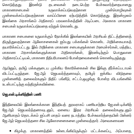
கொடுத்தது. இரண்டு தடவைகள் நடைபெற்ற பேச்சுவார்த்தையானது
மாகாணசபைகள் உருவாக்கப்படுவதற்கான முன்மொழிவுகள்
முன்வைக்கப்படுவதற்கான வாய்ப்பினை ஏற்படுத்திக் கொடுத்தது. இதன்மூலம்
இலங்கை அரசாங்கம் அதிகாரப் பரவலாக்கத்தின் அடிப்படை அலகாக மாகாண
சபைகள் உருவாக்கப்படுவதை ஏற்றுக் கொண்டது.
மாகாண சபைகளை உருவாக்கும் நோக்கில் இலங்கையின் அரசியல் திட்டத்தினைத்
திருத்துவதற்கான ஆலோசனைகள் ஐம்பது பக்கங்கள் கொண்ட அறிக்கையாகத்
தயாரிக்கப்பட்டது. இவ் அறிக்கை மாகாண சபைகளுக்கான அமைச்சர்கள், மத்திய,
மாகாண அரசாங்கங்களுக்கான அதிகாரங்கள், இரண்டிற்கும் பொதுவான
அதிகாரப்பட்டியல், மாகாண நீதிபரிபாலனம் போன்றவைகளைக் கொண்டிருந்தது.
ஆயினும், தமிழ் மக்களுடைய முக்கிய கோரிக்கைகள் சில இங்கு தீர்க்கப்படாமல்
விடப்பட்டிருந்தன. ஜே.ஆர் ஜெயவர்த்தனாவும், தமிழர் ஐக்கிய விடுதலை
முன்னணித் தலைவர்களும் நிதிப் பங்கீடு, சட்டம்,ஒழுங்கு போன்ற விடயங்களில்
உடன்பாட்டிற்கு வந்திருக்கவில்லை.
ஜெ.என்.டிக்ஸிற்றின் பணி
இந்நிலையில் இலங்கைக்கான இந்தியத் தூவராகப் பணியாற்றிய ஜே.என்.டிக்ஸிற்
ஜே.ஆர் ஜெயவர்த்தனாவுடனும், ஏனைய இதர அரசியல் தலைவர்களுடனும்
ஆனிமாதம் தொடக்கம் ஐப்பசி மாதம் வரை நடாத்திய பேச்சுவார்த்தையின் பின்னர்
ஜே.ஆர் ஜெயவர்த்தனா சில ஆலோசனைகளை முன்வைத்தார். அவைகளாவன
கிழக்கு மாகாணத்தில் உள்ளடங்கியிருக்கும் மட்டக்களப்பு, அம்பாறை,