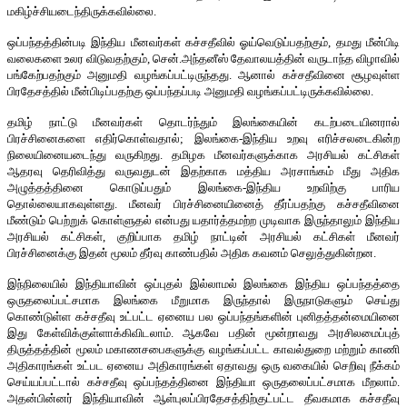
மகிழ்ச்சியடைந்திருக்கவில்லை.
ஒப்பந்தத்தின்படி இந்திய மீனவர்கள் கச்சதீவில் ஓய்வெடுப்பதற்கும், தமது மீன்பிடி
வலைகளை உலர விடுவதற்கும், சென்.அந்தனீஸ் தேவாலயத்தின் வருடாந்த விழாவில்
பங்கேற்பதற்கும் அனுமதி வழங்கப்பட்டிருந்தது. ஆனால் கச்சதீவினை சூழவுள்ள
பிரதேசத்தில் மீன்பிடிப்பதற்கு ஒப்பந்தப்படி அனுமதி வழங்கப்பட்டிருக்கவில்லை.
தமிழ் நாட்டு மீனவர்கள் தொடர்ந்தும் இலங்கையின் கடற்படையினரால்
பிரச்சினைகளை எதிர்கொள்வதால்; இலங்கை-இந்திய உறவு எரிச்சலடைகின்ற
நிலையினையடைந்து வருகிறது. தமிழக மீனவர்களுக்காக அரசியல் கட்சிகள்
ஆதரவு தெரிவித்து வருவதுடன் இதற்காக மத்திய அரசாங்கம் மீது அதிக
அழுத்தத்தினை கொடுப்பதும் இலங்கை-இந்திய உறவிற்கு பாரிய
தொல்லையாகவுள்ளது. மீனவர் பிரச்சினையினைத் தீர்ப்பதற்கு கச்சதீவினை
மீண்டும் பெற்றுக் கொள்ளுதல் என்பது யதார்த்தமற்ற முடிவாக இருந்தாலும் இந்திய
அரசியல் கட்சிகள், குறிப்பாக தமிழ் நாட்டின் அரசியல் கட்சிகள் மீனவர்
பிரச்சினைக்கு இதன் மூலம் தீர்வு காண்பதில் அதிக கவனம் செலுத்துகின்றன.
இந்நிலையில் இந்தியாவின் ஒப்புதல் இல்லாமல் இலங்கை இந்திய ஒப்பந்தத்தை
ஒருதலைப்பட்சமாக இலங்கை மீறுமாக இருந்தால் இருநாடுகளும் செய்து
கொண்டுள்ள கச்சதீவு உட்பட்ட ஏனைய பல ஒப்பந்தங்களின் புனிதத்தன்மையினை
இது கேள்விக்குள்ளாக்கிவிடலாம். ஆகவே பதின் மூன்றாவது அரசிலமைப்புத்
திருத்தத்தின் மூலம் மகாணசபைகளுக்கு வழங்கப்பட்ட காவல்துறை மற்றும் காணி
அதிகாரங்கள் உட்பட ஏனைய அதிகாரங்கள் ஏதாவது ஒரு வகையில் செறிவு நீக்கம்
செய்யப்பட்டால் கச்சதீவு ஒப்பந்தத்தினை இந்தியா ஒருதலைப்பட்சமாக மீறலாம்.
அதன்பின்னர் இந்தியாவின் ஆள்புலப்பிரதேசத்திற்குட்பட்ட தீவகமாக கச்சதீவு