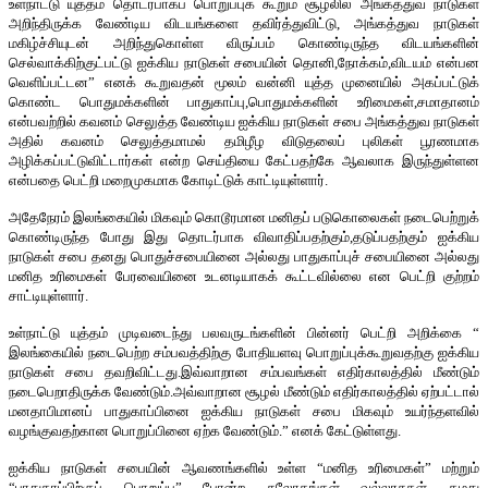
உள்நாட்டு யுத்தம் தொடர்பாகப் பொறுப்புக் கூறும் சூழலில் அங்கத்துவ நாடுகள்
அறிந்திருக்க வேண்டிய விடயங்களை தவிர்த்துவிட்டு, அங்கத்துவ நாடுகள்
மகிழ்ச்சியுடன் அறிந்துகொள்ள விருப்பம் கொண்டிருந்த விடயங்களின்
செல்வாக்கிற்குட்பட்டு ஐக்கிய நாடுகள் சபையின் தொனி,நோக்கம்,விடயம் என்பன
வெளிப்பட்டன” எனக் கூறுவதன் மூலம் வன்னி யுத்த முனையில் அகப்பட்டுக்
கொண்ட பொதுமக்களின் பாதுகாப்பு,பொதுமக்களின் உரிமைகள்,சமாதானம்
என்பவற்றில் கவனம் செலுத்த வேண்டிய ஐக்கிய நாடுகள் சபை அங்கத்துவ நாடுகள்
அதில் கவனம் செலுத்தமாமல் தமிழீழ விடுதலைப் புலிகள் பூரணமாக
அழிக்கப்பட்டுவிட்டார்கள் என்ற செய்தியை கேட்பதற்கே ஆவலாக இருந்துள்ளன
என்பதை பெட்றி மறைமுகமாக கோடிட்டுக் காட்டியுள்ளார்.
அதேநேரம் இலங்கையில் மிகவும் கொடூரமான மனிதப் படுகொலைகள் நடைபெற்றுக்
கொண்டிருந்த போது இது தொடர்பாக விவாதிப்பதற்கும்,தடுப்பதற்கும் ஐக்கிய
நாடுகள் சபை தனது பொதுச்சபையினை அல்லது பாதுகாப்புச் சபையினை அல்லது
மனித உரிமைகள் பேரவையினை உடனடியாகக் கூட்டவில்லை என பெட்றி குற்றம்
சாட்டியுள்ளார்.
உள்நாட்டு யுத்தம் முடிவடைந்து பலவருடங்களின் பின்னர் பெட்றி அறிக்கை “
இலங்கையில் நடைபெற்ற சம்பவத்திற்கு போதியளவு பொறுப்புக்கூறுவதற்கு ஐக்கிய
நாடுகள் சபை தவறிவிட்டது.இவ்வாறான சம்பவங்கள் எதிர்காலத்தில் மீண்டும்
நடைபெறாதிருக்க வேண்டும்.அவ்வாறான சூழல் மீண்டும் எதிர்காலத்தில் ஏற்பட்டால்
மனதாபிமானப் பாதுகாப்பினை ஐக்கிய நாடுகள் சபை மிகவும் உயர்ந்தளவில்
வழங்குவதற்கான பொறுப்பினை ஏற்க வேண்டும்.” எனக் கேட்டுள்ளது.
ஐக்கிய நாடுகள் சபையின் ஆவணங்களில் உள்ள “மனித உரிமைகள்” மற்றும்
“பாதுகாப்பிற்குப் பொறுப்பு” போன்ற சுலோகங்கள் வல்லரசுகள் தமது