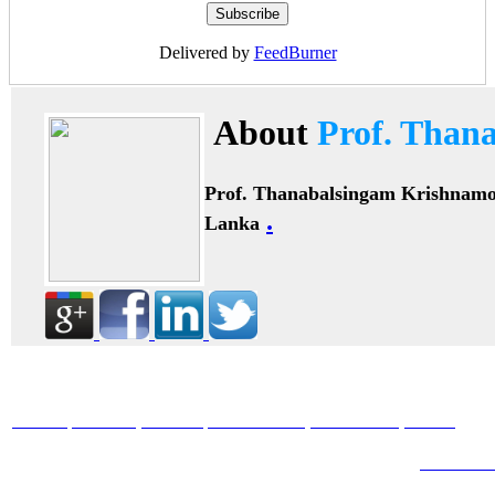
Delivered by
FeedBurner
About
Prof. Than
Prof. Thanabalsingam Krishnam
.
Lanka
HOME
ABOUT
BOOKS
JOURNALS
GALLERY
BLOG
ARTICL