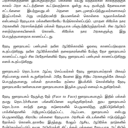
அரசாங்கத்தினை இயக்குவதாகும். மக்களில் வயது வந்தவர்கள் காலத்திற்குக்
காலம் அரச கூட்டத்தினை கூட்டுவதற்காக ஒன்று கூடி தமக்குத் தேவையான
சட்டங்களை இயற்றுவதுடன் அதனை நடைமுறைப்படுத்துபவர்களாகவும்
இருப்பார்கள். அது மாத்திரமன்றி நியமனங்கள் கொள்கை உருவாக்கங்கள்
என்பனவும் நேரடியாக மக்களினாலேயே மேற்கொள்ளப்படும். புராதன கிரேக்க நகர
அரசுகளின் அரசாங்கத்தில் மக்கள் நேரடியாக பங்குபற்றியிருந்தார்கள். சில ஆயிரம்
சனத்தொகையினைக் கொண்ட கிரேக்க நகர அரசுகளுக்கு இது
பொருத்தமானதாக காணப்பட்டது.
நேரடி ஜனநாயகப் பண்புகள் நவீன ஆபிரிக்காவில் ஓரளவு காணப்படுவதாக
கூறப்படுகிறது. நவீன ஆபிரிக்காவின் தலைநகரங்களில் மேற்கு தேச ஜனநாயகம்
காணப்பட்டாலும் சில பிரதேசங்களில் நேரடி ஜனநாயகப் பண்புகள் காணப்படுகிறது
எனக் கூறப்படுகிறது.
ஜனநாயகம் தொடர்பாக ஆய்வு செய்பவர்கள் நேரடி ஜனநாயகம்தான் மிகவும்
சிறப்பானது எனக் கூறுகிறார்கள். அதே வேளை இது சிறிய அரசுகளுக்கே மிகவும்
பொருத்தமானது. மக்கள் தாமாகவே தம்மை இயக்கிக் கொள்கின்ற நேரடி
ஜனநாயகமே உண்மையான ஜனநாயகமாக இருக்க முடியும் எனவும் கூறுகிறார்கள்.
நேரடி ஜனநாயகம் நேருக்கு நேர்
(Face to Face)
ஜனநாயகமாகும். இதில் மக்கள்
தமது தொடர்ச்சியான பங்களிப்பினை வழங்குகிறார்கள். தூய ஜனநாயகம்
தொடர்பாக காந்தி தனது கடுரைகளில் பெருமளவிற்கு குறிப்பிடுகின்றார்.
பாக்கிஸ்தானில் அறிமுகப்படுத்தப்பட்ட அடிப்படை ஜனநாயகம் என்பது
பெருமளவிற்கு கிராமிய மக்களை நேரடியாக அரசியல் விடயங்களில் ஈடுபடுத்தும்
நோக்கம் கொண்டதாகவே இருந்தது. மேலும் ஆசிய, ஆபிரிக்க நாடுகளில்
மேற்கொள்ளப்படும் சமூக அபிவிருத்தி திட்டங்கள் மக்களை நேரடியாக ஆட்சியில்