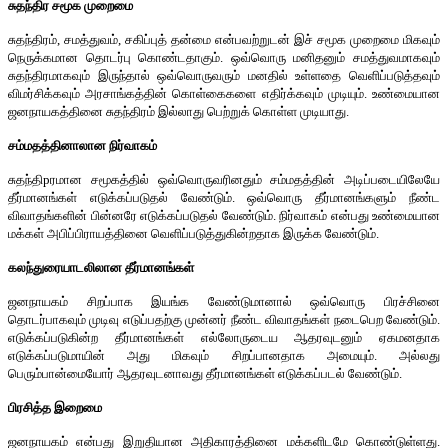
சுதந்திர சமூக முறைமை
சுதந்திரம், சமத்துவம், சகிப்புத் தன்மை என்பவற்றுடன் இச் சமூக முறைமை மிகவும்
நெருக்கமான தொடர்பு கொண்டதாகும். ஒவ்வொரு மனிதனும் சமத்துவமாகவும்
சுதந்திரமாகவும் இருந்தால் ஒவ்வொருவரும் மனதில் உள்ளதை வெளிப்படுத்தவும்
விமர்சிக்கவும் அரசாங்கத்தின் கொள்கைகளை எதிர்க்கவும் முடியும். உண்மையான
ஜனநாயகத்தினை சுதந்திரம் இல்லாது பெற்றுக் கொள்ள முடியாது.
சம்மதத்தினாலான நிர்வாகம்
சுதந்திpரமான சமூகத்தில் ஒவ்வொருவரினதும் சம்மதத்தின் அடிப்படையிலேயே
தீர்மானங்கள் எடுக்கப்படுதல் வேண்டும். ஒவ்வொரு தீர்மானங்களும் நீண்ட
விவாதங்களின் பின்னரே எடுக்கப்படுதல் வேண்டும். நிர்வாகம் என்பது உண்மையான
மக்கள் அபிப்பிராயத்தினை வெளிப்படுத்துகின்றதாக இருக்க வேண்டும்.
கலந்துரையாடலிலான தீர்மானங்கள்
ஜனநாயகம் சிறப்பாக இயங்க வேண்டுமானால் ஒவ்வொரு பிரச்சினை
தொடர்பாகவும் முடிவு எடுப்பதற்கு முன்னர் நீண்ட விவாதங்கள் நடைபெற வேண்டும்.
எடுக்கப்படுகின்ற தீர்மானங்கள் எல்லோருடைய ஆதரவுடனும் ஏகமனதாக
எடுக்கப்படுமாயின் அது மிகவும் சிறப்பானதாக அமையும். அல்லது
பெரும்பான்மையோர் ஆதரவுடனாவது தீர்மானங்கள் எடுக்கப்படல் வேண்டும்.
பிரசித்த இறைமை
ஜனநாயகம் என்பது இறுதியான அதிகாரத்தினை மக்களிடமே கொண்டுள்ளது.