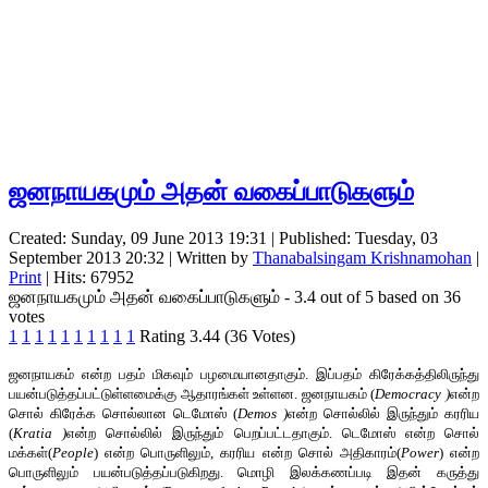
ஜனநாயகமும் அதன் வகைப்பாடுகளும்
Created: Sunday, 09 June 2013 19:31
|
Published: Tuesday, 03
September 2013 20:32
|
Written by
Thanabalsingam Krishnamohan
|
Print
| Hits: 67952
ஜனநாயகமும் அதன் வகைப்பாடுகளும்
-
3.4
out of
5
based on
36
votes
1
1
1
1
1
1
1
1
1
1
Rating 3.44 (36 Votes)
ஜனநாயகம் என்ற பதம் மிகவும் பழமையானதாகும். இப்பதம் கிரேக்கத்திலிருந்து
பயன்படுத்தப்பட்டுள்ளமைக்கு ஆதாரங்கள் உள்ளன. ஜனநாயகம் (
Democracy
)
என்ற
சொல் கிரேக்க சொல்லான டெமோஸ் (
Demos
)
என்ற சொல்லில் இருந்தும் கரரிய
(
Kratia
)
என்ற சொல்லில் இருந்தும் பெறப்பட்டதாகும். டெமோஸ் என்ற சொல்
மக்கள்(
People
) என்ற பொருளிலும், கரரிய என்ற சொல் அதிகாரம்(
Power
) என்ற
பொருளிலும் பயன்படுத்தப்படுகிறது. மொழி இலக்கணப்படி இதன் கருத்து