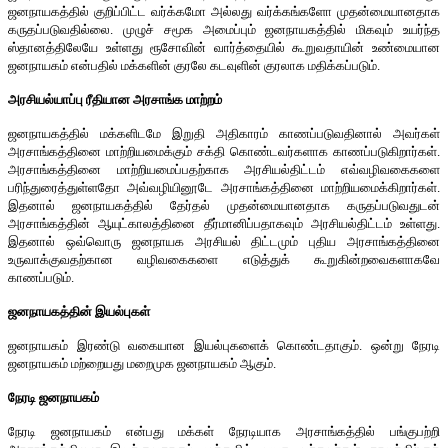
ஜனநாயகத்தில் குறிப்பிட்ட வர்க்கமோ அல்லது வர்க்கங்களோ முதன்மையானதாக
கருதப்படுவதில்லை. முழுச் சமூக அமைப்பும் ஜனநாயகத்தில் மிகவும் உயர்ந்த
ஸ்தானத்திலேயே உள்ளது ரூசோவின் வார்த்தையில் கூறுவதாயின் உண்மையான
ஜனநாயகம் என்பதில் மக்களின் குரலே கடவுளின் குரலாக மதிக்கப்படும்.
அரசியல்யாப்பு ரீதியான அரசாங்க மாற்றம்
ஜனநாயகத்தில் மக்களிடமே இறுதி அதிகாரம் காணப்படுவதினால் அவர்கள்
அரசாங்கத்தினை மாற்றியமைக்கும் சக்தி கொண்டவர்களாக காணப்படுகிறார்கள்.
அரசாங்கத்தினை மாற்றியமைப்பதற்காக அரசியல்திட்டம் எவ்வழிவகைகளை
பரிந்துரைத்துள்ளதோ அவ்வழியினூடே அரசாங்கத்தினை மாற்றியமைக்கிறார்கள்.
இதனால் ஜனநாயகத்தில் தேர்தல் முதன்மையானதாக கருதப்படுவதுடன்
அரசாங்கத்தின் ஆயுட்காலத்தினை தீர்மானிப்பதாகவும் அரசியல்திட்டம் உள்ளது.
இதனால் ஒவ்வொரு ஜனநாயக அரசியல் திட்டமும் புதிய அரசாங்கத்தினை
உருவாக்குவதற்கான வழிவகைகளை எடுத்துக் கூறுகின்றவைகளாகவே
காணப்படும்.
ஜனநாயகத்தின் இயல்புகள்
ஜனநாயகம் இரண்டு வகையான இயல்புகளைக் கொண்டதாகும். ஒன்று நேரடி
ஜனநாயகம் மற்றையது மறைமுக ஜனநாயகம் ஆகும்.
நேரடி ஜனநாயகம்
நேரடி ஜனநாயகம் என்பது மக்கள் நேரடியாக அரசாங்கத்தில் பங்குபற்றி