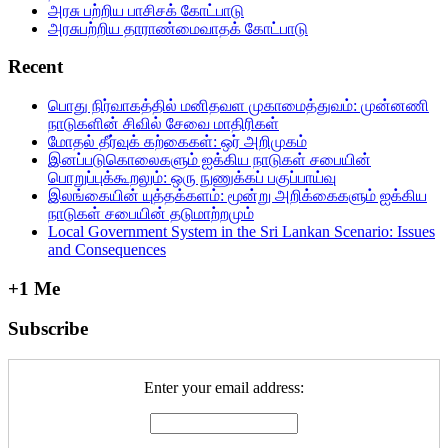
அரசு பற்றிய பாசிசக் கோட்பாடு
அரசுபற்றிய தாராண்மைவாதக் கோட்பாடு
Recent
பொது நிர்வாகத்தில்‌ மனிதவள முகாமைத்துவம்‌: முன்னணி
நாடுகளின்‌ சிவில்‌ சேவை மாதிரிகள்‌
மோதல் தீர்வுக் கற்கைகள்: ஒர் அறிமுகம்
இனப்படுகொலைகளும் ஐக்கிய நாடுகள் சபையின்
பொறுப்புக்கூறலும்: ஒரு நுணுக்கப் பகுப்பாய்வு
இலங்கையின் யுத்தக்களம்: மூன்று அறிக்கைகளும் ஐக்கிய
நாடுகள் சபையின் தடுமாற்றமும்
Local Government System in the Sri Lankan Scenario: Issues
and Consequences
+1 Me
Subscribe
Enter your email address: