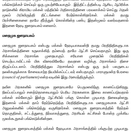
பங்கெடுக்கச் செய்யும் ஒரு முயற்சியேயாகும் . இத்திட்டத்தின்படி ஆசிய, ஆபிரிக்க
நாடுகளில் கிராமிய மக்கள் மத்தியில் அதிகாரத்தினை பரவலாக்கம் செய்து அதன்
மூலம் அபிவிருத்தி திட்டங்களை மேற்கொள்கிறார்கள். மக்கள் தமது
பிரச்சினைகளை தாமே தீர்த்துக் கொள்கின்ற பண்பு இதன்மூலம் வளர்வதனால்
இதனை நேரடி ஜனநாயகம் எனலாம்.
மறைமுக ஜனநாயகம்
மறைமுக ஜனநாயகம் என்பது மக்கள் நேரடியாகவன்றி தமது பிரதிநிதிகளுடாக
அரசாங்கத்தினை உருவாக்கித் தம்மைத் தாமே ஆட்சி செய்வதாகும். இது ஒரு
சிக்கலான அரசாங்க முறையாகும். சரியான முறையில் பிரதிநிதிகள்
செயற்படாவிட்டால் மிக விரைவிலேயே தவறான வழிக்கு அரசாங்கம் திசை
திருப்பப்படலாம். பிரதிநிதித்துவ அரசாங்கம் என்பது ஒரு நபர் பலருடைய
நலன்களுக்காக சேவையாற்ற நியமிக்கப்பட்டவர் என்பதாகும். பாராளுமன்ற பேரவை
(council of parliament)
என்ற வடிவில் இது அமைந்திருக்கும்.
நவீன அரசுகளில் மறைமுக ஜனநாயகமே பெருமளவிற்கு காணப்படுகிறது.
நிலப்பரப்பாலும் சனத்தொகையாலும் பெரிய அரசுகளாக இவை காணப்படுவதால்
மக்கள் எல்லோரும் இன்று ஆட்சியில் பங்கு கொள்ள முடியாத நிலையுள்ளது.
இதனால் மக்கள் தாம் தேர்ந்தெடுத்த பிரதிநிதிகளுடாக மறைமுகமாக ஆட்சி
அலுவல்களில் பங்கெடுத்து வருகிறார்கள். மறைமுக ஜனநாயகத்தில் தேர்தல்
தொகுதிகள், சட்டத்துறை, நிர்வாகத்துறை, அரசியல் கட்சிகள் போன்ற முக்கிய
மூலக்கூறுகள் பங்கெடுக்கின்றன.
மறைமுக ஜனநாயகத்தில் மக்கள் நேரடியாக அரசாங்கத்தில் பங்குபற்ற முடியாது.