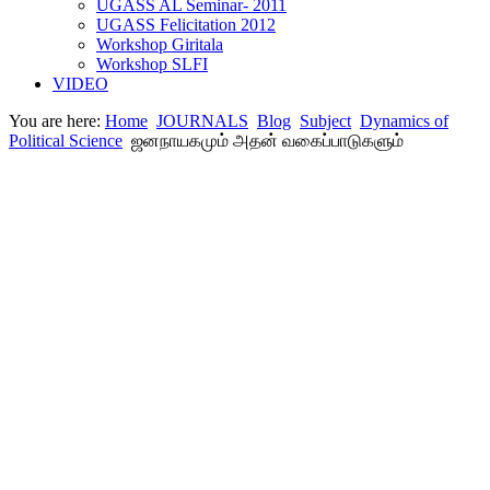
UGASS AL Seminar- 2011
UGASS Felicitation 2012
Workshop Giritala
Workshop SLFI
VIDEO
You are here:
Home
JOURNALS
Blog
Subject
Dynamics of
Political Science
ஜனநாயகமும் அதன் வகைப்பாடுகளும்