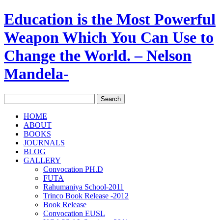
Education is the Most Powerful
Weapon Which You Can Use to
Change the World. – Nelson
Mandela-
HOME
ABOUT
BOOKS
JOURNALS
BLOG
GALLERY
Convocation PH.D
FUTA
Rahumaniya School-2011
Trinco Book Release -2012
Book Release
Convocation EUSL