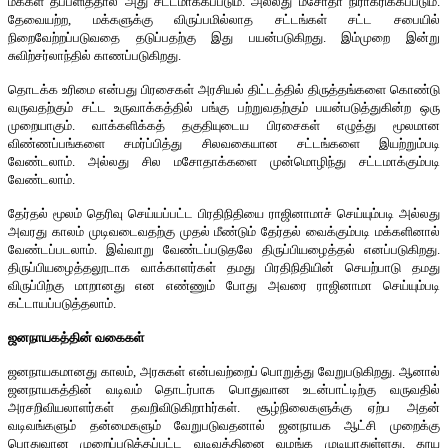
மக்கள் தீப்பளித்தால் அது சட்டமாக்கப்படும். அல்லது மசோதா நிராகரிக்கப்படும்.
தேவையற்ற, மக்களுக்கு விருப்பமில்லாத சட்டங்கள் சட்ட சபையில்
நிறைவேற்றப்படுவதை தடுப்பதற்கு இது பயன்படுகிறது. இம்முறை இன்று
சுவிற்சர்லாந்தில் காணப்படுகிறது.
தொடக்க உரிமை என்பது பிரசைகள் அரசியல் திட்டத்தில் திருத்தங்களை கொண்டு
வருவதற்கும் சட்ட உருவாக்கத்தில் பங்கு பற்றுவதற்கும் பயன்படுத்துகின்ற ஒரு
முறையாகும். வாக்களிக்கத் தகுதியுடைய பிரசைகள் எழுத்து மூலமான
விண்ணப்பங்களை சமர்ப்பித்து சிலவகையான சட்டங்களை இயற்றும்படி
வேண்டலாம். அல்லது சில மசோதாக்களை முன்மொழிந்து சட்டமாக்கும்படி
வேண்டலாம்.
தேர்தல் மூலம் தெரிவு செய்யப்பட்ட பிரதிநிதியை ராஜினாமாச் செய்யும்படி அல்லது
அவரது காலம் முடிவடைவதற்கு முதல் மீண்டும் தேர்தல் வைக்கும்படி மக்களினால்
வேண்டப்படலாம். இவ்வாறு வேண்டப்படுதலே திருப்பியழைத்தல் எனப்படுகிறது.
திருப்பியழைத்தலூடாக வாக்காளர்கள் தமது பிரதிநிதியின் செயற்பாடு தமது
விருப்பிற்கு மாறானது என எண்ணும் போது அவரை ராஜினாமா செய்யும்படி
கட்டாயப்படுத்தலாம்.
ஜனநாயகத்தின் வகைகள்
ஜனநாயகமானது காலம், அரசுகள் என்பவற்றைப் பொறுத்து வேறுபடுகிறது. ஆனால்
ஜனநாயகத்தின் வடிவம் தொடர்பாக பொதுவான உடன்பாட்டிற்கு வருவதில்
அரசறிவியலாளர்கள் தவறிவிடுகிறாhர்கள். சூழ்நிலைகளுக்கு ஏற்ப அதன்
வடிவங்களும் தன்மைகளும் வேறுபடுவதனால் ஜனநாயக ஆட்சி முறைக்கு
பொதுவான முறைப்படுத்தப்பட்ட வடிவத்தினை வழங்க முடியாதுள்ளது. தூய