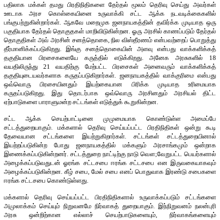
பதிலாக மக்கள் தமது பிரதிநிதிகளை தேர்தல் மூலம் தெரிவு செய்து அவர்கள்
ஊடாக அரச கொள்கையினை உருவாக்கி சட்ட ஆக்க நடவடிக்கைகளில்
பங்குபற்றுகின்றார்கள். ஆகவே மறைமுக ஜனநாயகத்தின் தவிர்க்க முடியாத ஒரு
பகுதியாக தேர்தல் தொகுதகள் மாறிவிடுகின்றன. ஓரு அரசில் காணப்படும் தேர்தல்
தொகுதிகள் அவ் அரசின் சனத்தொகை, நில விஸ்தீரணம் என்பவற்றைப் பொறுத்து
தீர்மானிக்கப்படுகிறது. இங்கு சனத்தொகையின் அளவு என்பது வாக்களிக்கத்
தகுதியான பிரசைகளையே கருத்தில் எடுக்கிறது. அனேக அரசுகளில் 18
வயதிலிருந்து 21 வயதிற்கு மேற்பட்ட பிரசைகள் அனைவரும் வாக்களிக்கத்
தகுதியுடையவர்களாக கருதப்படுகிறார்கள். ஜனநாயகத்தில் வாக்குரிமை என்பது
ஒவ்வொரு பிரசையினதும் இயற்கையான பிரிக்க முடியாத உரிமையாக
கருதப்படுகிறது. இது தொடர்பாக ஒவ்வொரு அரசினதும் அரசியல் திட்ட
ஏற்பாடுகளை பாராளுமன்ற சட்டங்கள் எடுத்துக் கூறுகின்றன.
சட்ட ஆக்க செயற்பாட்டினை முமுமையாக கொண்டுள்ள அமைப்பே
சட்டத்துறையாகும். மக்களால் தெரிவு செய்யப்பட்ட பிரதிநிதிகள் ஒன்று கூடி
தேவையான சட்டங்களை இயற்றுகிறார்கள். சட்டங்கள் சட்டத்துறையினால்
இயற்றப்படுகின்ற போது ஜனநாயகத்தில் மக்களும் அரசாங்கமும் ஒன்றாக
இணைக்கப்படுகின்றனர். சட்டத்துறை நாட்டிற்கு நாடு வௌ;வேறுபட்ட பெயர்களால்
அழைக்கப்படுவதுடன் ஓரங்க சட்டசபை ஈரங்க சட்டசபை என இருவகையாகவும்
அழைக்கப்படுகின்றன. கீழ் சபை, மேல் சபை எனப் பொதுவாக இரண்டு சபைகளை
ஈரங்க சட்டசபை கொண்டுள்ளது.
மக்களால் தெரிவு செய்யப்பட்ட பிரதிநிதிகளால் உருவாக்கப்படும் சட்டங்களை
அமுலாக்கம் செய்யும் நிறுவனமே நிர்வாகத் துறையாகும். இந்நிறுவனம் நலன்புரி
அரசு ஒன்றிற்கான எல்லாச் செயற்பாடுகளையும், நிர்வாகங்களையும்