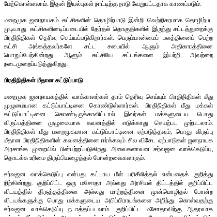
மேற்கொள்ளலாம். இதன் இயல்புகள் நாட்டிற்கு நாடு வேறுபட்டதாக காணப்படும்.
மறைமுக ஜனநாயகம் கட்சிகளின் தொழிற்பாடு இன்றி வெற்றிகரமாக தொழிற்பட
முடியாது. கட்சிகளினடிப்படையில் தேர்தல் தொகுதிகளில் இருந்து சட்டத்துறைக்கு
பிரதிநிதிகள் தெரிவு செய்யப்படுகிறார்கள். பெரும்பான்மைப் பலத்தினைப் பெற்ற
கட்சி அங்கத்தவர்களே சட்ட சபையில் ஆளும் அதிகாரத்தினை
பொறுப்பேற்கின்றது. ஆளும் கட்சியே சட்டங்களை இயற்றி அவற்றை
நடைமுறைப்படுத்துகிறது.
பிரதிநிதிகள் மீதான கட்டுப்பாடு
மறைமுக ஜனநாயகத்தில் வாக்காளர்கள் தாம் தெரிவு செய்யும் பிரதிநிதிகள் மீது
முழுமையான கட்டுப்பாட்டினை கொண்டுள்ளார்கள். பிரதிநிதிகள் மீது மக்கள்
கட்டுப்பாட்டினை கொண்டிருக்காவிட்டால் இவர்கள் மக்களுடைய பொது
விருப்பத்தினை முழுமையாக கவனத்தில் எடுக்காது செயற்பட முற்படலாம்.
பிரதிநிதிகள் மீது மறைமுகமான கட்டுப்பாட்டினை ஏற்படுத்தவும், பொது விருப்பு
மீதான பிரதிநிதிகளின் கவனத்தினை ஈர்க்கவும் சில விசேட ஏற்பாடுகள் ஜனநாயக
அரசாங்க முறையில் பின்பற்றப்படுகிறது. அவைகளாவன சர்வஜன வாக்கெடுப்பு,
தொடக்க உரிமை திருப்பியழைத்தல் போன்றவைகளாகும்.
சர்வஜன வாக்கெடுப்பு என்பது கட்டாய மீள் பரிசீலித்தல் என்பதைக் குறித்து
நிற்கின்றது. குறிப்பிட்ட ஒரு மசோதா அல்லது அரசியல் திட்டத்தில் குறிப்பிட்ட
விடயத்தில் திருத்தத்தினை அல்லது மாற்றத்தினை முன்மொழிதல் போன்ற
விடயங்களுக்கு பொது மக்களுடைய அபிப்பிராயங்களை அறிந்து கொள்வதற்கு
சர்வஜன வாக்கெடுப்பு நடாத்தப்படலாம். குறிப்பிட்ட மசோதாவிற்கு ஆதரவாக