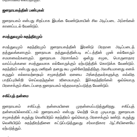
ஜனநாயகத்தின் பண்புகள்
ஜனநாயகம் என்பது சிறப்பாக இயங்க வேண்டுமாயின் சில அடிப்படை அம்சங்கள்
காணப்படல் வேண்டும்.
சமத்துவமும் சுதந்திரமும்
சமத்துவமும் சுதந்திரமும் ஜனநாயகத்தின் இரண்டு பிரதான அடிப்படைத்
தத்துவங்களாகும். ஜனநாயக தத்துவத்தின்படி சட்டத்தின் முன் எல்லோரும்
சமமானவர்களாகும். ஜனநாயக அரசாங்கம் ஒன்று சமூக, பொருளாதார
வாய்ப்புக்களை சமத்துவமாக எல்லோருக்கும் ஏற்படுத்திக் கொடுக்க வேண்டும்.
சுதந்திரம் என்பது ஒரு மனிதன் தனது சுய முன்னேற்றத்திற்கு அவசியமானது எனக்
கருதும் எல்லாவற்றையும் சமூகத்தின் ஏனைய அங்கத்தவர்களுக்கு எவ்வித
பாதிப்புமின்றி செய்வதற்குள்ள உரிமையாகும். இச்சுதந்திரங்கள் ஒவ்வொரு
பிரசைக்கும் கிடைப்பதை ஜனநாயகம் உத்தரவாதப்படுத்த வேண்டும்.
சகிப்புத் தன்மை
ஜனநாயகம் சகிப்புத் தன்மையினை முதன்மைப்படுத்துகிறது. சகிப்புத்
தன்மையில்லாவிட்டால் ஜனநாயகம் என்பது வெற்றி பெற முடியாது. ஜனநாயக
சமூகத்தில் கருத்து வெளியிடும் சுதந்திரம் ஒவ்வொரு பிரசைக்கும் உண்டு. கருத்து
வெளியிடும் சுதந்திரத்தினை கட்டுப்படுத்துவது சர்வாதிகார ஆட்சியினையே
ஏற்படுத்தும்.