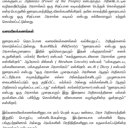
மக்களுடைய அதிகாரம்
(Power of the People)
என்பதாகும். அரிஸ்டோட்டில்
வழிதவறியிருந்த அரசாங்கம் ஒரு சிறப்பான வடிவத்தினை பெற்றுக் கொள்ளுதல்
என்ற பொருளில் ஜனநாயகத்திற்கு விளக்கமளிக்கிறார். நவீன காலத்தில் ஜனநாயகம்
என்பது ஒரு சிறப்பான அரசாங்க வடிவம் என்பது எல்லோராலும் ஏற்றுக்
கொள்ளப்பட்டுள்ளது.
வரைவிலக்கணங்கள்
ஜனநாயகம் தொடர்பான வரைவிலக்கணங்கள் வவ்வேறுபட்ட அறிஞர்களால்
கொடுக்கப்பட்டுள்ளது. பேராசிரியர் சீலி(
Seely
) “ஜனநாயகம் என்பது ஒரு
அரசாங்கமுறைமை. இதில் ஒவ்வொருவரும் இதன் பங்குதாரர்கள்” எனக்
கூறுகின்றார். பார்கர்
(
Barker
) என்பவர் “கலந்துரையாடலிலான அரசாங்க முறை
என்கின்றார்”. ஆபிரகாம் லிங்கன்
(
Abraham Lincoln
) என்பவர் “மக்களுடைய,
மக்களிலாலான, மக்களுக்கான அரசாங்கம்” என்கிறார். டைசி
(
Dicey
)
என்பவர்
ஜனநாயகம் என்பது “ஒரு அரசாங்க முறையாகும். அரசினை ஆளும் அதிகாரம்
சட்டரீதியாக சமூகத்திலுள்ள எல்லா அங்கத்தவர்களிடமும் முழுமையாக
கையளிக்கப்படும். ஒரு குறிப்பிட்ட வர்க்கம் அல்லது வர்க்கங்களிடம் ஆளும்
அதிகாரம் வழங்கப்படமாட்டாது” என்கிறார். கார்னர்(
Garner
) என்பவர் “ஜனநாயகம்
என்பது ஒரு அரசாங்க முறையாகும் இது இறைமை அதிகாரத்தினை மக்கள்
தமக்கிடையில் பகிர்ந்து கொள்கின்ற உரிமைகளை வழங்குகின்ற ஒன்றாகும்”
என்கிறார்.
இவ்வரைவிலக்கணங்களினூடாக நாம் பெறக் கூடிய உண்மை, அரச அதிகாரத்தின்
இறுதிப் பொறுப்பு மக்களிடமேயுள்ளது. இயற்கையாக மக்களின் நேரடி
பங்குபற்றலினால் அல்லது அவர்களின் பிரதிநிதிகளினூடாக உருவாக்கப்படுகின்ற
அரசாங்கம் என்பதாகும்.