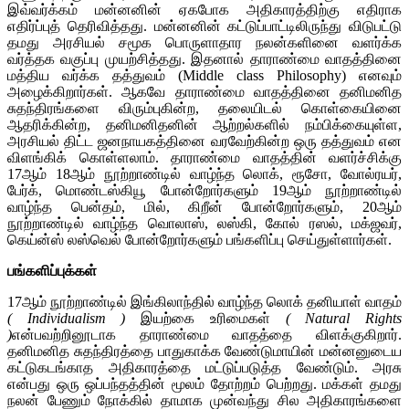
இவ்வர்க்கம் மன்னனின் ஏகபோக அதிகாரத்திற்கு எதிராக
எதிர்ப்புத் தெரிவித்தது. மன்னனின் கட்டுப்பாட்டிலிருந்து விடுபட்டு
தமது அரசியல் சமூக பொருளாதார நலன்களினை வளர்க்க
வர்த்தக வகுப்பு முயற்சித்தது. இதனால் தாராண்மை வாதத்தினை
மத்திய வர்க்க தத்துவம் (Middle class Philosophy) எனவும்
அழைக்கிறார்கள். ஆகவே தாராண்மை வாதத்தினை தனிமனித
சுதந்திரங்களை விரும்புகின்ற, தலையிடல் கொள்கையினை
ஆதரிக்கின்ற, தனிமனிதனின் ஆற்றல்களில் நம்பிக்கையுள்ள,
அரசியல் திட்ட ஜனநாயகத்தினை வரவேற்கின்ற ஒரு தத்துவம் என
விளங்கிக் கொள்ளலாம். தாராண்மை வாதத்தின் வளர்ச்சிக்கு
17ஆம் 18ஆம் நூற்றாண்டில் வாழ்ந்த லொக், ரூசோ, வோல்ரயர்,
பேர்க், மொண்டஸ்கியூ போன்றோர்களும் 19ஆம் நூற்றாண்டில்
வாழ்ந்த பென்தம், மில், கிறீன் போன்றோர்களும், 20ஆம்
நூற்றாண்டில் வாழ்ந்த வொலாஸ், லஸ்கி, கோல் ரஸல், மக்ஜவர்,
கெய்ன்ஸ் லஸ்வெல் போன்றோர்களும் பங்களிப்பு செய்துள்ளார்கள்.
பங்களிப்புக்கள்
17ஆம் நூற்றாண்டில் இங்கிலாந்தில் வாழ்ந்த லொக் தனியாள் வாதம்
(
Individualism
)
இயற்கை உரிமைகள்
(
Natural Rights
)
என்பவற்றினூடாக தாராண்மை வாதத்தை விளக்குகிறார்.
தனிமனித சுதந்திரத்தை பாதுகாக்க வேண்டுமாயின் மன்னனுடைய
கட்டுகடங்காத அதிகாரத்தை மட்டுப்படுத்த வேண்டும். அரசு
என்பது ஒரு ஒப்பந்தத்தின் மூலம் தோற்றம் பெற்றது. மக்கள் தமது
நலன் பேணும் நோக்கில் தாமாக முன்வந்து சில அதிகாரங்களை