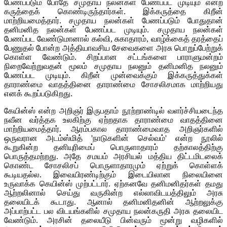
பேணப்படும் போதே சமுதாய நலன்கள் பேணப்பட முடியும் என்ற
கருத்தைக் கொண்டிருந்தார்கள். இக்கருத்தை கிறீன்
மாற்றியமைத்தார். சமுதாய நலன்கள் பேணப்படும் போதுதான்
தனிமனித நலன்கள் பேணப்பட முடியும். சமுதாய நலன்கள்
பேணப்பட வேண்டுமானால் கல்வி, சுகாதாரம், வாழ்க்கைத் தரத்தைப்
பேணுதல் போன்ற அத்தியாவசிய சேவைகளை அரசு பொறுப்பேற்றுக்
கொள்ள வேண்டும். சிறப்பான சட்டங்களை பாராளுமன்றம்
நிறைவேற்றுவதன் மூலம் சமுதாய நலனும் தனிமனித நலனும்
பேணப்பட முடியும். கிறீன் முன்வைக்கும் இக்கருத்துக்கள்
தாராண்மை வாதத்தினை தாராண்மை சோசலிசமாக மாற்றியது
எனக் கூறப்படுகிறது.
கேயின்ஸ் என்ற அறிஞர் இருபதாம் நூற்றாண்டில் வளர்ச்சியடைந்த
நவீன வர்த்தக உலகிற்கு ஏற்றதாக தாராண்மை வாதத்தினை
மாற்றியமைத்தார். ஆரம்பகால தாராண்மைவாத அறிஞர்களில்
ஒருவரான அடம்ஸ்மித் 'நாடுகளின் செல்வம்' என்ற நூலில்
கூறுகின்ற தனியுரிமைப் பொருளாதாரம் தற்காலத்திற்கு
பொருத்தமற்றது. அதே சமயம் அரசியல் மத்திய திட்டமிடலைக்
கொண்ட சோசலிசப் பொருளாதாரமும் ஏற்றுக் கொள்ளக்
கூடியதல்ல. இவையிரண்டிற்கும் இடையிலான நிலையினை
உருவாக்க கெயின்ஸ் முற்பட்டார். ஏற்கனவே தனிமனிதர்கள் தமது
ஆற்றலினால் செய்து வருகின்ற எல்லாவிடயத்திலும் அரசு
தலையிடக் கூடாது. ஆனால் தனிமனிதனின் ஆற்றலுக்கு
அப்பாற்பட்ட பல விடயங்களில் சமுதாய நலன்கருதி அரசு தலையிட
வேண்டும். அரசின் தலையீடு பின்வரும் மூன்று வழிகளில்