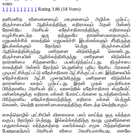
votes
1
1
1
1
1
1
1
1
1
1
Rating 3.86 (18 Votes)
தனிமனித உரிமைகளையும் மரபுகளையும் அழிக்க முற்பட்ட
திருச்சபையின் ஆதிக்கத்திற்கு எதிராகவும் அதன் பின்னர்
தோன்றிய அரசியல் ஏதேச்சதிகாரத்திற்கு எதிராகவும்
எழுச்சியடைந்த ஒரு தத்துவமே தாரண்மைவாதமாகும்..
மறுமலர்ச்சிக் காலத்தில் மறுமலர்ச்சி இயக்கங்களும் சீர்திருத்த
இயக்கங்களும் தோற்றம் பெற்று திருச்சபையின்
ஆதிக்கத்திலிருந்து மனிதனை விடுவித்துக் கொண்டது.
திருச்சபையின் ஆதிக்கத்திலிருந்து மனிதனை விடுவிக்க
தாராண்மை சிந்தனையே பயன்படுத்தப்பட்டது. திருச்சபை
காலத்தின் பின்னர் தோற்றம் பெறுகின்ற புதிய தேசிய அரசுகள்
முடியாட்சிக்குட்பட்டு ஏதேச்சதிகார ஆட்சிக்குட்பட்டன. இந்நிலையில்
ஏதேச்சதிகார ஆட்சி முறையிலிருந்து மனிதனை விடுவிக்க
தாராண்மை வாதம் முற்பட்டது. இதன் முதல் முயற்சியாக
பிரித்தானிய அரசியல் திட்ட வரலாற்றில் ஏதேச்சதிகார ஸ்ருவேர்ட்
மன்னர்களுக்கு எதிராக மக்கள் போராட்டங்களை நடாத்தினார்கள்.
பிரித்தானிய எதேச்சதிகாரத்திற்கு எதிராக மக்கள் பெற்றுக்
கொண்ட வெற்றி தாராண்;மைவாதத்திற்கு கிடைத்த வெற்றியாகும்.
கைத்தொழில் புரட்சியின் விளைவாக பலம் வாய்ந்த ஒரு வர்த்தக
வகுப்பு தோற்றம் பெற்றது. இவ்வர்க்கத்திற்கு தமது முதலீடுகளை
பாதுகாக்கவும் வர்த்தகத்தை வளர்க்கவும் சமூக அந்தஸ்தினை
பேணுவதற்கும் அரசியல் உரிமை அவசியமாகியது. எனவே