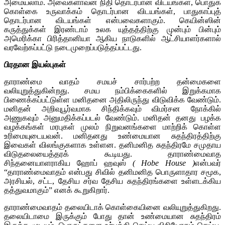
அமையலாம். அவைகளாவன நிதி தொடர்பான விடயங்கள், பொதுக்
கொள்கை உருவாக்கம் தொடர்பான விடயங்கள், பாதுகாப்புத்
தொடர்பான விடயங்கள் என்பவைகளாகும். கெயின்ஸின்
கருத்துக்கள் இரண்டாம் உலக யுத்தத்திற்கு முன்பும் பின்பும்
அமெரிக்கா பிரித்தானியா ஆகிய நாடுகளில் ஆட்சியாளர்களால்
வரவேற்கப்பட்டு நடைமுறைப்படுத்தப்பட்டது.
பிரதான இயல்புகள்
தாராண்மை வாதம் சமயச் சார்பற்ற தன்மைகளை
வலியுறுத்துகின்றது. சமய நம்பிக்கைகளில் இறுக்கமாக
பிணைக்கப்பட்டுள்ள மனிதனை அதிலிருந்து விடுவிக்க வேண்டும்.
மனிதன் அறிவுபூர்வமாக சிந்திக்கவும் விமர்சன நோக்கில்
அணுகவும் அனுமதிக்கப்படல் வேண்டும். மனிதன் தனது பழக்க
வழக்கங்கள் மரபுகள் முலம் நிறுவனங்களை மாற்றிக் கொள்ள
உரிமையுடையவன். மனிதனது உண்மையான சுதந்திரத்திற்கு
இவைகள் விலங்குகளாக உள்ளன. தனிமனித சுதந்திரமே சமுதாய
விடுதலையைத்தரக் கூடியது. தாராண்மைவாத
சிந்தனையாளராகிய ஹோப் ஹவுஸ்
(
Hobe House
)
என்பவர்
“தாராண்மைவாதம் என்பது சிவில் தனிமனித பொருளாதார சமூக,
அரசியல், சட்ட, தேசிய சர்வ தேசிய சுதந்திரங்களை உள்ளடக்கிய
தத்துவமாகும்” எனக் கூறுகிறார்.
தாராண்மைவாதம் தலையிடாக் கொள்கையினை வலியுறுத்துகிறது.
தலையிடாமை இருக்கும் போது தான் உண்மையான சுதந்திரம்