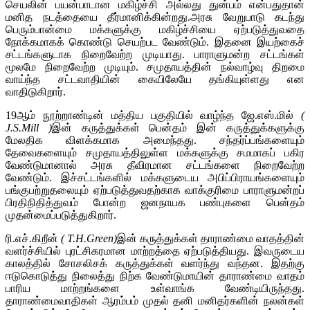
செயலின் பயன்பாடான மகிழ்ச்சி அல்லது துன்பம் என்பதுதான்
மனித நடத்தையை தீர்மானிக்கின்றது.அரசு வேறுபாடு கடந்து
பெரும்பான்மை மக்களுக்கு மகிழ்ச்சியை ஏற்படுத்துவதை
நோக்கமாகக் கொண்டு செயற்பட வேண்டும். இதனை இயற்கைச்
சட்டங்களுடாக நிறைவேற்ற முடியாது. பாராளுமன்ற சட்டங்கள்
மூலமே நிறைவேற்ற முடியும். சமுதாயத்தின் நல்வாழ்வு திறமை
வாய்ந்த சட்டவாதியின் கையிலேயே தங்கியுள்ளது என
வாதிடுகிறார்.
19ஆம் நூற்றாண்டின் மத்திய பகுதியில் வாழ்ந்த ஜே.எஸ்.மில்
(
J.S.Mill
)
இன் கருத்துக்கள் பென்தம் இன் கருத்துக்களுக்கு
மேலதிக விளக்கமாக அமைந்தது. சந்தர்ப்பங்களையும்
தேவைகளையும் சமுதாயத்திலுள்ள மக்களுக்கு சமமாகப் பகிர
வேண்டுமானால் அரசு தீவிரமான சட்டங்களை நிறைவேற்ற
வேண்டும். இச்சட்டங்களில் மக்களுடைய அபிப்பிராயங்களையும்
பங்குபற்றுதலையும் ஏற்படுத்துவதற்காக வாக்குரிமை பாராளுமன்றப்
பிரதிநிதித்துவம் போன்ற ஜனநாயக பண்புகளை பென்தம்
முதன்மைப்படுத்துகிறார்.
ரி.எச்.கிறீன்
(
T.H.Green)
இன் கருத்துக்கள் தாராண்மை வாதத்தின்
வளர்ச்சியில் புரட்சிகரமான மாற்றத்தை ஏற்படுத்தியது. இவருடைய
காலத்தில் சோசலிசக் கருத்துக்கள் வளர்ந்து வந்தன. இதற்கு
ஈடுகொடுத்து நிலைத்து நிற்க வேண்டுமாயின் தாராண்மை வாதம்
பாரிய மாற்றங்களை உள்வாங்க வேண்டியிருந்தது.
தாராண்மைவாதிகள் ஆரம்பம் முதல் தனி மனிதர்களின் நலன்கள்