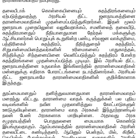
தாராண்மைவாதம் நம்புகிறது.
தலையீடாக் கொள்கையினையும் சுதந்திரங்களையும்
ஏற்படுத்துவதற்கு அரசியல் திட்ட ஜனநாயகத்தினை
தராண்மைவாதிகள் முதன்மைப்படுத்துகிறார்கள். இதன் மூலம்
ஜனநாயக முறையிலுள்ள வலுவேறாக்கம், சமனிலைத் தலையீடு,
சுதந்திரமானதும் நீதியானதுமான தேர்தல் மக்களுக்கு
ஆட்சியாளர்கள் பொறுப்புக் கூறுகின்ற பண்பு, சர்வஜன வாக்குரிமை,
பத்திரிகைச் சுதந்திரம், நீதித்துறைச் சுதந்திரம்,
சிறுபான்மையினத்தவர்களின் உரிமைகளைப் பாதுகாத்தல்,
சிந்திக்கும் சிந்தனையினை வெளிப்படுத்தும் சுதந்திரம் போன்ற
சுதந்திரங்களை முதன்மைப்படுத்த முடியும். இவ் அரசியல் திட்ட
ஜனநாயகத்தினை உருவாக்க இங்கிலாந்தில் தாராண்மைவாதிகள்
மன்னனுக்கு எதிராக போராட்டங்களை நடாத்தினார்கள். அரசியல்
திட்ட ஜனநாயகமே தாராண்மைவாதிகளின் குறிக்கோளாக
இருந்தது.
தூய்மையானதும் தனித்துவமானதுமான தாராண்மைவாதம்
மறைந்து விட்டது. தாராண்மை வாதக் கருத்துக்கள் பல புதிய
வடிவங்களில் நவீன முதலாளித்துவ கோட்பாடுகளுள்
ஊடுருவியுள்ளன. தாராண்மை வாத அரசுகள் இந்நூற்றாண்டில்
நலன் பேண் அரசுகளாக மாறியுள்ளன. அதாவது அரசு
சமுதாயத்தின் பொதுநலனை மையமாக கொண்டு
இயங்குவதாகும். ஆரம்பகாலத்தில் தாராண்மைவாதிகள் அரசின்
தலையீட்டை கண்டித்தனர். ஆயினும் பென்தம், மில், கிறீன்,
கெயின்ஸ் போன்றவர்கள் அவசியமான துறைகளில் அரசின்