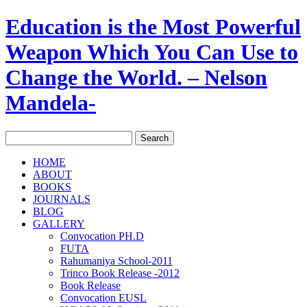
Education is the Most Powerful
Weapon Which You Can Use to
Change the World. – Nelson
Mandela-
HOME
ABOUT
BOOKS
JOURNALS
BLOG
GALLERY
Convocation PH.D
FUTA
Rahumaniya School-2011
Trinco Book Release -2012
Book Release
Convocation EUSL