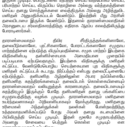
இருக்க முடியும். பொருட்களை உற்பத்தி செய்ய விநியோகம் செய்ய,
பரிமாற்றம் செய்ய, விரும்பிய தொழிலை அல்லது வர்த்தகத்தினை
செய்ய தனது சொத்துக்களை வைத்திருக்க அல்லது அழித்துவிட
மனிதன் அனுமதிக்கப்படல் வேண்டும். இவற்றின் மீது அரசின்
தலையிடாமை இருக்க வேண்டும். இதனால் தாராண்மைவாதிகள்
அரசனுடைய சர்வாதிகாரத்திற்கு எதிராக ஆரம்ப காலத்திலிருந்து
போராடினார்கள்.
தாராண்மைவாதம் தீவிர சீர்திருத்தங்களினாலோ,
தலையீடுகளாலோ, புரட்சிகளாலோ, போராட்டங்களாலோ சமுதாய
மாற்றத்தினை ஏற்படுத்த விரும்புவதில்லை. சமூக மாற்றம் இயற்கை
விதிகளின்படி தன்னிச்சையாக அமைதியான முறையில்
படிப்படியாக ஏற்படுவதாகும். இயற்கை விதிகளுக்கு மனிதன்
கட்டுப்பட வேண்டுமேயொழிய செயற்கையான புற விதிகளுக்கு
மனிதன் கட்டுப்படக் கூடாது. நிர்ப்பந்தம் என்பது தலையீட்டினையே
ஏற்படுத்தும். தனிமனித ஆற்றலிலுள்ள அபார நம்பிக்கையே
தனிமனித சுதந்திரங்களையும் தலையிடாக் கொள்கையினையும்
தாராண்மைவாதம் வலியுறுத்தக் காரணமாகும். தலையிடாமையும்
சுதந்திரமும் இருக்கும் போதே தனிமனிதன் தனது பங்களிப்பை
சமுதாயத்திற்கு வழங்க முடியும். தாராண்மைவாதம் மனிதனை
உயர்ந்தவனாகவும் அறிவாளியாகவும் நோக்குகிறது. மனிதனது
உரிமைகள் அந்தஸ்துக்கள் நலன்கள் போன்றவற்றிற்கு
உத்தரவாதமளிக்கப்படும் போது அவன் தனது கடமையினை
அபிவிருத்தி செய்ய முடியும். இதன் மூலமே சமுதாயத்திற்கு
அவனது சேவையை பெற்றுக் கொள்ள முடியும் என