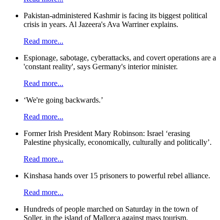
தொழிலாளர்களின் சமூகப் பொருளாதார
உரிமைகளுக்காக போராட்டங்களை
Pakistan-administered Kashmir is facing its biggest political
நடாத்தினர். இவ்வகையில் பெருந்தோட்ட
crisis in years. Al Jazeera's Ava Warriner explains.
தொழிற்சங்கத் தலைவர்களின் சமூகப்
பொருளாதார பண்புகளையும், 1970 ஆம்
Read more...
1977 ஆம் ஆண்டுகளில் பதவியேற்ற
அரசாங்கங்கள் பின்பற்றிய கொள்கைகள்
பெருந்தோட்டத் தொழிலாளர்கள் மீது
Espionage, sabotage, cyberattacks, and covert operations are a
ஏற்படுத்திய தாக்கம்,தொழிற்சங்கங்கள்
'constant reality', says Germany's interior minister.
தொழிலாளர் நலன்களுக்காக நடாத்திய
போராட்டங்கள் போன்றவற்றையும்
Read more...
தொழிலாளர்களுக்கும்,
தோட்டமுகாமைத்துவத்திற்கு
‘We're going backwards.’
இடையிலும், தொழிலாளர்களுக்கு
இடையில் ஏற்படும் தகராறுகள்
Read more...
,பிரச்சினைகள் தொடர்பாக
தொழிற்சங்கங்கள் எடுக்கும்
Former Irish President Mary Robinson: Israel ‘erasing
நிலைப்பாடுகள் தொடர்பாக இந் நூல்
Palestine physically, economically, culturally and politically’.
ஆய்வு செய்கின்றது.
Read more...
Kinshasa hands over 15 prisoners to powerful rebel alliance.
Read more...
Hundreds of people marched on Saturday in the town of
Soller, in the island of Mallorca against mass tourism.