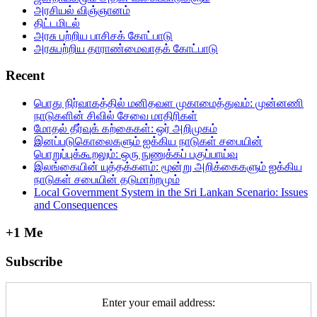
அரசியல் விஞ்ஞானம்
திட்டமிடல்
அரசு பற்றிய பாசிசக் கோட்பாடு
அரசுபற்றிய தாராண்மைவாதக் கோட்பாடு
Recent
பொது நிர்வாகத்தில்‌ மனிதவள முகாமைத்துவம்‌: முன்னணி
நாடுகளின்‌ சிவில்‌ சேவை மாதிரிகள்‌
மோதல் தீர்வுக் கற்கைகள்: ஒர் அறிமுகம்
இனப்படுகொலைகளும் ஐக்கிய நாடுகள் சபையின்
பொறுப்புக்கூறலும்: ஒரு நுணுக்கப் பகுப்பாய்வு
இலங்கையின் யுத்தக்களம்: மூன்று அறிக்கைகளும் ஐக்கிய
நாடுகள் சபையின் தடுமாற்றமும்
Local Government System in the Sri Lankan Scenario: Issues
and Consequences
+1 Me
Subscribe
Enter your email address: