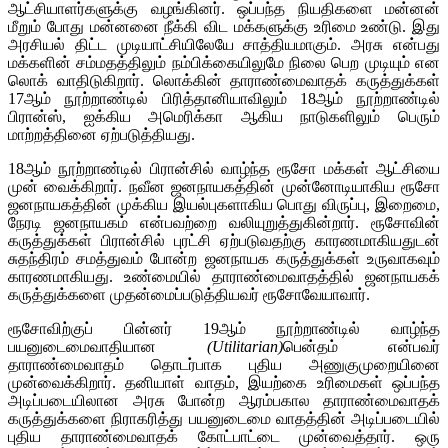
ஆட்சியாளர்களுக்கு வழங்கினர். ஒப்பந்த நியதிகளை மன்னன்
மீறும் போது மன்னனை நீக்கி விட மக்களுக்கு உரிமை உண்டு. இது
அரசியல் திட்ட முடியாட்சியிலேயே சாத்தியமாகும். அரசு என்பது
மக்களின் சம்மதத்திலும் நம்பிக்கையிலுமே நிலை பெற முடியும் என
லொக் வாதிடுகிறார். லொக்கின் தாராண்மைவாதக் கருத்துக்கள்
17ஆம் நூற்றாண்டில் பிரித்தானியாவிலும் 18ஆம் நூற்றாண்டில்
பிரான்ஸ், ஐக்கிய அமெரிக்கா ஆகிய நாடுகளிலும் பெரும்
மாற்றத்தினை ஏற்படுத்தியது.
18ஆம் நூற்றாண்டில் பிரான்சில் வாழ்ந்த ரூசோ மக்கள் ஆட்சியை
முன் வைக்கிறார். நவீன ஜனநாயகத்தின் முன்னோடியாகிய ரூசோ
ஜனநாயகத்தின் முக்கிய இயல்புகளாகிய பொது விருப்பு, இறைமை,
நேரடி ஜனநாயகம் என்பவற்றை வலியுறுத்துகின்றார். ரூசோவின்
கருத்துக்கள் பிரான்சில் புரட்சி ஏற்படுவதற்கு காரணமாகியதுடன்
சுதந்திரம் சமத்துவம் போன்ற ஜனநாயக கருத்துக்கள் உருவாகவும்
காரணமாகியது. உண்மையில் தாராண்மைவாதத்தில் ஜனநாயகக்
கருத்துக்களை முதன்மைப்படுத்தியவர் ரூசோவேயாவார்.
ரூசோவிற்குப் பின்னர் 19ஆம் நூற்றாண்டில் வாழ்ந்த
பயனுடைமைவாதியான
(Utilitarian)
பென்தம் என்பவர்
தாராண்மைவாதம் தொடர்பாக புதிய அணுகுமுறையினை
முன்வைக்கிறார். தனியாள் வாதம், இயற்கை உரிமைகள் ஒப்பந்த
அடிப்படையிலான அரசு போன்ற ஆரம்பகால தாராண்மைவாதக்
கருத்துக்களை நிராகரித்து பயனுடைமை வாதத்தின் அடிப்படையில்
புதிய தாராண்மைவாதக் கோட்பாட்டை முன்வைத்தார். ஒரு